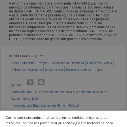
A eInforma é uma marca licenciada pela INFORMA D&B, líder no
mercado de informação para negócios há mais de 100 anos. A base
de dados da INFORMA D&B contém todas as empresas em Portugal e
é atualizada diariamente por uma equipa de mais de 50 técnicos
altamente qualificados, através de fontes públicas e das próprias
empresas. Desde 2004 que integra a maior rede mundial de
informação empresarial: a D&B Worldwide Network, com mais de 600
milhões de registos empresariais de todo o mundo. A INFORMA D&B
pertence à líder espanhola INFORMA D&B S.A. que faz parte do grupo
CESCE, especializado na gestão integral do risco comercial.
© INFORMA D&B, Lda
Sobre a eInforma
Preços
Condições de Utilização
Condições Gerais
Política de Privacidade
Mapa do Site
Política de Cookies
Ajuda
Siga-nos:
Informação aos Titulares de dados pessoais que constam na Base de
Dados Informa D&B
Informação aos Empresários em Nome Individual
Livro de Reclamações Eletrónico
Com o seu consentimento, utilizaremos cookies próprios e de
terceiros (os nossos parceiros) ou tecnologias semelhantes para