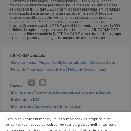
A eInforma é uma marca licenciada pela INFORMA D&B, líder no
mercado de informação para negócios há mais de 100 anos. A base
de dados da INFORMA D&B contém todas as empresas em Portugal e
é atualizada diariamente por uma equipa de mais de 50 técnicos
altamente qualificados, através de fontes públicas e das próprias
empresas. Desde 2004 que integra a maior rede mundial de
informação empresarial: a D&B Worldwide Network, com mais de 600
milhões de registos empresariais de todo o mundo. A INFORMA D&B
pertence à líder espanhola INFORMA D&B S.A. que faz parte do grupo
CESCE, especializado na gestão integral do risco comercial.
© INFORMA D&B, Lda
Sobre a eInforma
Preços
Condições de Utilização
Condições Gerais
Política de Privacidade
Mapa do Site
Política de Cookies
Ajuda
Siga-nos:
Informação aos Titulares de dados pessoais que constam na Base de
Dados Informa D&B
Informação aos Empresários em Nome Individual
Livro de Reclamações Eletrónico
Com o seu consentimento, utilizaremos cookies próprios e de
terceiros (os nossos parceiros) ou tecnologias semelhantes para
armazenar, aceder e tratar os seus dados. Pode retirar o seu