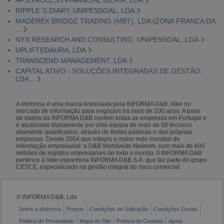
RIPPLE`S DIARY, UNIPESSOAL, LDA
MADEREX BRIDGE TRADING (MBT), LDA (ZONA FRANCA DA
...
NYX RESEARCH AND CONSULTING, UNIPESSOAL, LDA
UPLIFTEDAURA, LDA
TRANSCEND MANAGEMENT, LDA
CAPITAL ATIVO - SOLUÇÕES INTEGRADAS DE GESTÃO,
LDA...
A eInforma é uma marca licenciada pela INFORMA D&B, líder no
mercado de informação para negócios há mais de 100 anos. A base
de dados da INFORMA D&B contém todas as empresas em Portugal e
é atualizada diariamente por uma equipa de mais de 50 técnicos
altamente qualificados, através de fontes públicas e das próprias
empresas. Desde 2004 que integra a maior rede mundial de
informação empresarial: a D&B Worldwide Network, com mais de 600
milhões de registos empresariais de todo o mundo. A INFORMA D&B
pertence à líder espanhola INFORMA D&B S.A. que faz parte do grupo
CESCE, especializado na gestão integral do risco comercial.
© INFORMA D&B, Lda
Sobre a eInforma
Preços
Condições de Utilização
Condições Gerais
Política de Privacidade
Mapa do Site
Política de Cookies
Ajuda