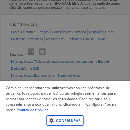
pertence à líder espanhola INFORMA D&B S.A. que faz parte do grupo
CESCE, especializado na gestão integral do risco comercial.
© INFORMA D&B, Lda
Sobre a eInforma
Preços
Condições de Utilização
Condições Gerais
Política de Privacidade
Mapa do Site
Política de Cookies
Ajuda
Siga-nos:
Informação aos Titulares de dados pessoais que constam na Base de
Dados Informa D&B
Informação aos Empresários em Nome Individual
Livro de Reclamações Eletrónico
Com o seu consentimento, utilizaremos cookies próprios e de
terceiros (os nossos parceiros) ou tecnologias semelhantes para
armazenar, aceder e tratar os seus dados. Pode retirar o seu
consentimento a qualquer altura, clicando em "Configurar" ou na
nossa
Politica de Cookies
.
CONFIGURAR