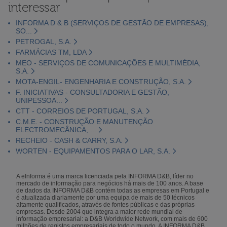
interessar
INFORMA D & B (SERVIÇOS DE GESTÃO DE EMPRESAS),
SO...
PETROGAL, S.A.
FARMÁCIAS TM, LDA
MEO - SERVIÇOS DE COMUNICAÇÕES E MULTIMÉDIA,
S.A.
MOTA-ENGIL- ENGENHARIA E CONSTRUÇÃO, S.A.
F. INICIATIVAS - CONSULTADORIA E GESTÃO,
UNIPESSOA...
CTT - CORREIOS DE PORTUGAL, S.A.
C.M.E. - CONSTRUÇÃO E MANUTENÇÃO
ELECTROMECÂNICA, ...
RECHEIO - CASH & CARRY, S.A.
WORTEN - EQUIPAMENTOS PARA O LAR, S.A.
A eInforma é uma marca licenciada pela INFORMA D&B, líder no
mercado de informação para negócios há mais de 100 anos. A base
de dados da INFORMA D&B contém todas as empresas em Portugal e
é atualizada diariamente por uma equipa de mais de 50 técnicos
altamente qualificados, através de fontes públicas e das próprias
empresas. Desde 2004 que integra a maior rede mundial de
informação empresarial: a D&B Worldwide Network, com mais de 600
milhões de registos empresariais de todo o mundo. A INFORMA D&B