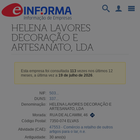
HELENA LAVORES
DECORAÇÃO E
ARTESANATO, LDA
Esta empresa foi consultada
113
vezes nos últimos 12
meses, a última vez a
19 de julho de 2026
.
NIF:
503...
DUNS:
337...
Denominação:
HELENA LAVORES DECORAÇÃO E
ARTESANATO, LDA
Morada:
RUA DE ALCAMIM, 46
Código Postal:
7350-074 ELVAS
47553 - Comércio a retalho de outros
Atividade (CAE):
artigos para o lar, n.e.
Antiguidade:
30 ano(s)