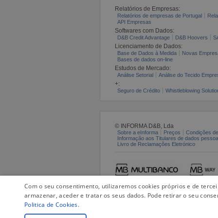
Relatórios de Empresas:
Relatórios de empresas de Portugal
Rela
API Empresas
Softwares com Dados:
D&B Credit Advantage
D&B Hoovers
S
Licenciamento de Dados:
Base de Dados à Medida
Novas Empres
Bases de dados on-line
Estudos de Mercado:
Análise Setorial
Análise do Tecido Empres
+:
Seguro de Crédito
Whistleblowing Solutio
© INFORMA D&B, Lda
Sobre a eInforma
Preços
Condições de
Informação aos Titulares de dados pesso
Livro de Reclamações Eletrónico
Com o seu consentimento, utilizaremos cookies próprios e de terce
armazenar, aceder e tratar os seus dados. Pode retirar o seu conse
Politica de Cookies
.