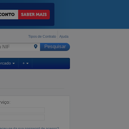
Tipos de Contrato
Ajuda
ercado
+
viço:
eceu-se da sua password de acesso?