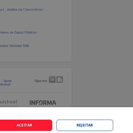
ort
Análise da Concorrência
cheiros de Dados Públicos
tudos Setoriais DBK
s
Ajuda
Siga-nos:
ividual
ACEITAR
REJEITAR