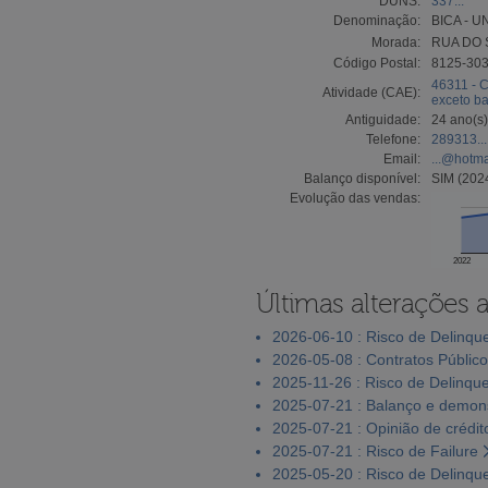
DUNS:
337...
Denominação:
BICA - 
Morada:
RUA DO 
Código Postal:
8125-30
46311 - C
Atividade (CAE):
exceto ba
Antiguidade:
24 ano(s)
Telefone:
289313...
Email:
...@hotm
Balanço disponível:
SIM (202
Evolução das vendas:
2022
Últimas alterações 
2026-06-10 : Risco de Delinqu
2026-05-08 : Contratos Públic
2025-11-26 : Risco de Delinqu
2025-07-21 : Balanço e demons
2025-07-21 : Opinião de crédit
2025-07-21 : Risco de Failure
2025-05-20 : Risco de Delinqu