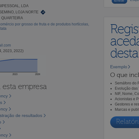
UNIPESSOAL, LDA
SEMINO, LOJA NORTE
3 QUARTEIRA
omércio por grosso de fruta e de produtos hortícolas,
Regis
tata
aceda
ail.com
dest
4, 2023, 2022)
Exemplo
O que incl
2023
2024
Semáforo do R
a esta empresa
Evolução das 
NIF, Nome, Co
ency
Acionistas e 
os
Gestores e re
ency
Marcas e publ
tração de resultados
Relatóri
o
ency