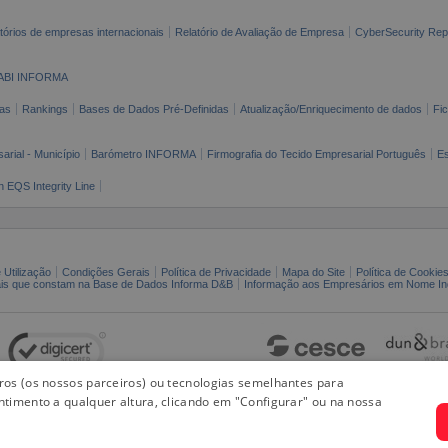
tórios de empresas internacionais
Relatório de Avaliação de Empresa
CyberSecurity Rep
ABI INFORMA
as
Rankings
Bases de Dados Pré-Definidas
Atualização/Enriquecimento de dados
Fi
arial - Município
Barómetro INFORMA
Firmografia do Tecido Empresarial Português
Es
n EQS Integrity Line
 Utilização
Condições Gerais
Política de Privacidade
Mapa do Site
Política de Cookie
ais que constam na Base de Dados Informa D&B
Informação aos Empresários em Nome Ind
iros (os nossos parceiros) ou tecnologias semelhantes para
ntimento a qualquer altura, clicando em "Configurar" ou na nossa