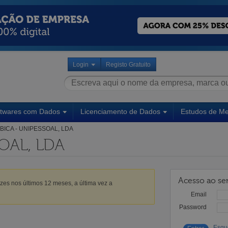
Login
Registo Gratuito
ftwares com Dados
Licenciamento de Dados
Estudos de M
BICA - UNIPESSOAL, LDA
OAL, LDA
Acesso ao ser
zes nos últimos 12 meses, a última vez a
Email
Password
Esqu