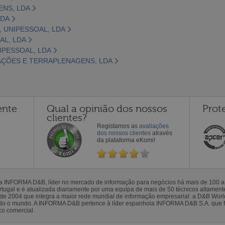
ENS, LDA
LDA
 UNIPESSOAL, LDA
AL, LDA
IPESSOAL, LDA
AÇÕES E TERRAPLENAGENS, LDA
ente
Qual a opinião dos nossos
Prot
clientes?
Registamos as
avaliações
dos nossos clientes
através
da plataforma eKomi!
la INFORMA D&B, líder no mercado de informação para negócios há mais de 100
gal e é atualizada diariamente por uma equipa de mais de 50 técnicos altamente 
sde 2004 que integra a maior rede mundial de informação empresarial: a D&B Wor
todo o mundo. A INFORMA D&B pertence à líder espanhola INFORMA D&B S.A. que 
co comercial.