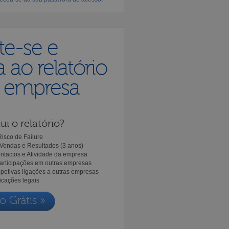
te-se e
 ao relatório
a empresa
ui o relatório?
isco de Failure
Vendas e Resultados (3 anos)
ntactos e Atividade da empresa
Participações em outras empresas
spetivas ligações a outras empresas
icações legais
o Grátis »