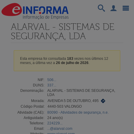
ALARVAL - SISTEMAS DE
SEGURANÇA, LDA
Esta empresa foi consultada
183
vezes nos últimos 12
meses, a última vez a
26 de julho de 2026
.
NIF:
506...
DUNS:
337...
Denominação:
ALARVAL - SISTEMAS DE SEGURANÇA,
LDA
Morada:
AVENIDA 5 DE OUTUBRO, 495
Código Postal:
4440-503 VALONGO
Atividade (CAE):
80090 - Atividades de segurança, n.e.
Antiguidade:
24 ano(s)
Telefone:
224229...
Email:
...@alarval.com
Website:
www.alarval.com