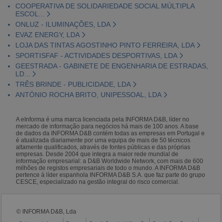
COOPERATIVA DE SOLIDARIEDADE SOCIAL MÚLTIPLA
ESCOL...
ONLUZ - ILUMINAÇÕES, LDA
EVAZ ENERGY, LDA
LOJA DAS TINTAS AGOSTINHO PINTO FERREIRA, LDA
SPORTISFAF - ACTIVIDADES DESPORTIVAS, LDA
GEESTRADA - GABINETE DE ENGENHARIA DE ESTRADAS,
LD...
TRÊS BRINDE - PUBLICIDADE, LDA
ANTÓNIO ROCHA BRITO, UNIPESSOAL, LDA
A eInforma é uma marca licenciada pela INFORMA D&B, líder no
mercado de informação para negócios há mais de 100 anos. A base
de dados da INFORMA D&B contém todas as empresas em Portugal e
é atualizada diariamente por uma equipa de mais de 50 técnicos
altamente qualificados, através de fontes públicas e das próprias
empresas. Desde 2004 que integra a maior rede mundial de
informação empresarial: a D&B Worldwide Network, com mais de 600
milhões de registos empresariais de todo o mundo. A INFORMA D&B
pertence à líder espanhola INFORMA D&B S.A. que faz parte do grupo
CESCE, especializado na gestão integral do risco comercial.
© INFORMA D&B, Lda