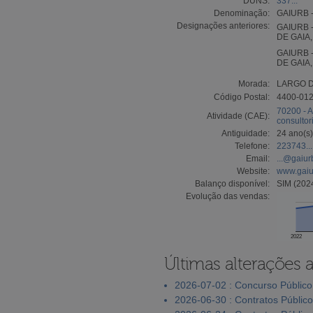
DUNS:
337...
Denominação:
GAIURB 
Designações anteriores:
GAIURB 
DE GAIA,
GAIURB 
DE GAIA,
Morada:
LARGO D
Código Postal:
4400-012
70200 - A
Atividade (CAE):
consultor
Antiguidade:
24 ano(s)
Telefone:
223743...
Email:
...@gaiur
Website:
www.gaiu
Balanço disponível:
SIM (202
Evolução das vendas:
2022
Últimas alterações 
2026-07-02 : Concurso Público
2026-06-30 : Contratos Públic