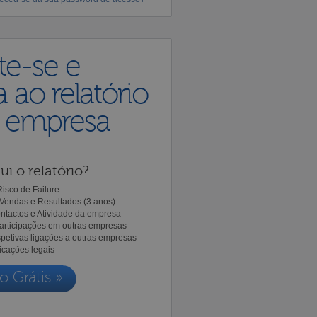
te-se e
 ao relatório
a empresa
ui o relatório?
isco de Failure
Vendas e Resultados (3 anos)
ntactos e Atividade da empresa
Participações em outras empresas
spetivas ligações a outras empresas
icações legais
o Grátis »