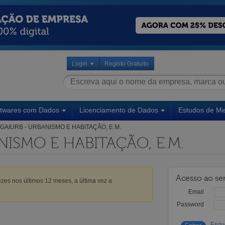
Login
Registo Gratuito
ftwares com Dados
Licenciamento de Dados
Estudos de M
GAIURB - URBANISMO E HABITAÇÃO, E.M.
NISMO E HABITAÇÃO, E.M.
Acesso ao ser
zes nos últimos 12 meses, a última vez a
Email
Password
Esqu