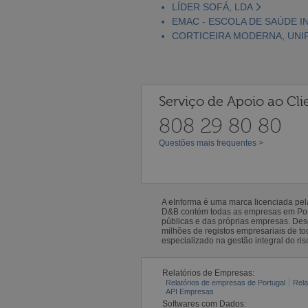
LÍDER SOFÁ, LDA
EMAC - ESCOLA DE SAÚDE I
CORTICEIRA MODERNA, UNI
Serviço de Apoio ao Cli
808 29 80 80
Questões mais frequentes >
A eInforma é uma marca licenciada pe
D&B contém todas as empresas em Portu
públicas e das próprias empresas. De
milhões de registos empresariais de 
especializado na gestão integral do ris
Relatórios de Empresas:
Relatórios de empresas de Portugal
Rela
API Empresas
Softwares com Dados: