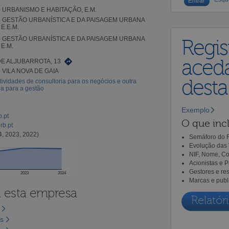
- URBANISMO E HABITAÇÃO, E.M.
- GESTÃO URBANÍSTICA E DA PAISAGEM URBANA
 E.E.M.
- GESTÃO URBANÍSTICA E DA PAISAGEM URBANA
Regis
 E.M.
aceda
E ALJUBARROTA, 13
 VILA NOVA DE GAIA
dest
tividades de consultoria para os negócios e outra
ia para a gestão
Exemplo
b.pt
O que incl
rb.pt
4, 2023, 2022)
Semáforo do R
Evolução das 
NIF, Nome, Co
Acionistas e 
Gestores e re
2023
2024
Marcas e publ
a esta empresa
Relatóri
os