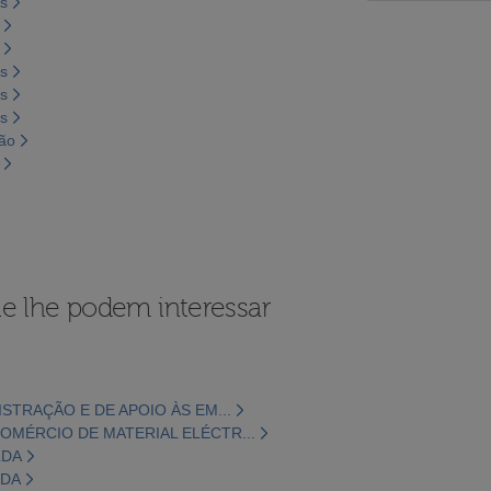
os
os
os
os
são
e lhe podem interessar
ISTRAÇÃO E DE APOIO ÀS EM...
OMÉRCIO DE MATERIAL ELÉCTR...
LDA
LDA