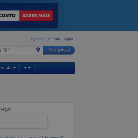
Tipos de Contrato
Ajuda
ercado
+
viço:
eceu-se da sua password de acesso?