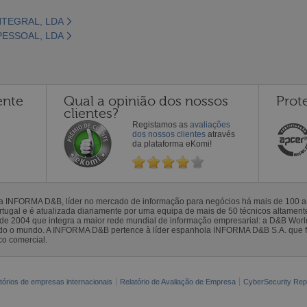
NTEGRAL, LDA
PESSOAL, LDA
ente
Qual a opinião dos nossos
Prot
clientes?
Registamos as
avaliações
dos nossos clientes
através
da plataforma eKomi!
la INFORMA D&B, líder no mercado de informação para negócios há mais de 100
gal e é atualizada diariamente por uma equipa de mais de 50 técnicos altamente 
sde 2004 que integra a maior rede mundial de informação empresarial: a D&B Wor
todo o mundo. A INFORMA D&B pertence à líder espanhola INFORMA D&B S.A. que 
co comercial.
tórios de empresas internacionais
Relatório de Avaliação de Empresa
CyberSecurity Rep