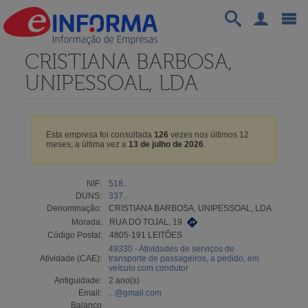
CRISTIANA BARBOSA,
UNIPESSOAL, LDA
Esta empresa foi consultada
126
vezes nos últimos 12
meses, a última vez a
13 de julho de 2026
.
NIF:
518...
DUNS:
337...
Denominação:
CRISTIANA BARBOSA, UNIPESSOAL, LDA
Morada:
RUA DO TOJAL, 19
Código Postal:
4805-191 LEITÕES
49330 - Atividades de serviços de
Atividade (CAE):
transporte de passageiros, a pedido, em
veículo com condutor
Antiguidade:
2 ano(s)
Email:
...@gmail.com
Balanço