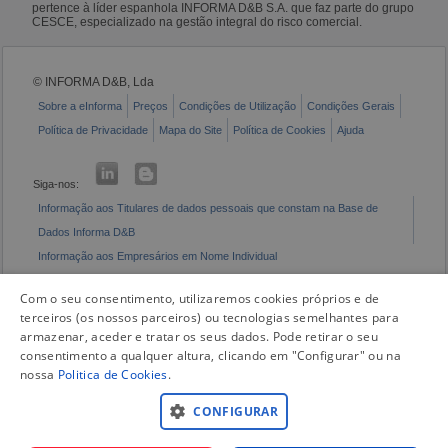
pertence à líder espanhola INFORMA D&B S.A. que faz parte do grupo
CESCE, especializado na gestão integral do risco comercial.
© INFORMA D&B, Lda
Sobre a eInforma
Preços
Condições de Utilização
Condições Gerais
Política de Privacidade
Mapa do Site
Política de Cookies
Ajuda
Siga-nos:
Informação aos Titulares de dados pessoais que constam na Base de
Dados Informa D&B
Informação aos Empresários em Nome Individual
Livro de Reclamações Eletrónico
Com o seu consentimento, utilizaremos cookies próprios e de
terceiros (os nossos parceiros) ou tecnologias semelhantes para
armazenar, aceder e tratar os seus dados. Pode retirar o seu
consentimento a qualquer altura, clicando em "Configurar" ou na
nossa
Politica de Cookies
.
CONFIGURAR