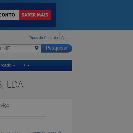
Tipos de Contrato
Ajuda
ercado
+
, LDA
viço:
eceu-se da sua password de acesso?