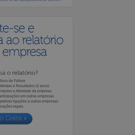
te-se e
 ao relatório
a empresa
ui o relatório?
isco de Failure
Vendas e Resultados (3 anos)
ntactos e Atividade da empresa
Participações em outras empresas
spetivas ligações a outras empresas
icações legais
o Grátis »