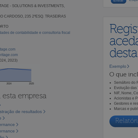
AGE - SOLUTIONS & INVESTMENTS,
O CARDOSO, 235 2ºESQ. TRASEIRAS
Regis
ORTO
dades de contabilidade e consultoria fiscal
aceda
dest
itage.com
ritage.com
024, 2023)
Exemplo
O que incl
Semáforo do R
2024
2025
Evolução das 
NIF, Nome, Co
a esta empresa
Acionistas e 
Gestores e re
Marcas e publ
tração de resultados
o
Relatóri
vernance
vernance
são