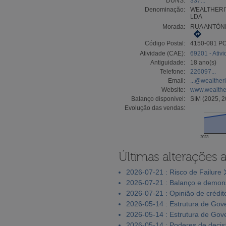
DUNS:
337...
Denominação:
WEALTHERIT
LDA
Morada:
RUA ANTÓNI
Código Postal:
4150-081 P
Atividade (CAE):
69201 - Ativi
Antiguidade:
18 ano(s)
Telefone:
226097...
Email:
...@wealther
Website:
www.wealthe
Balanço disponível:
SIM (2025, 2
Evolução das vendas:
2023
Últimas alterações 
2026-07-21 : Risco de Failure
2026-07-21 : Balanço e demons
2026-07-21 : Opinião de crédit
2026-05-14 : Estrutura de Go
2026-05-14 : Estrutura de Go
2026-05-14 : Poderes de deci