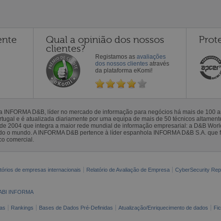
ente
Qual a opinião dos nossos
Prot
clientes?
Registamos as
avaliações
dos nossos clientes
através
da plataforma eKomi!
la INFORMA D&B, líder no mercado de informação para negócios há mais de 100
gal e é atualizada diariamente por uma equipa de mais de 50 técnicos altamente 
sde 2004 que integra a maior rede mundial de informação empresarial: a D&B Wor
todo o mundo. A INFORMA D&B pertence à líder espanhola INFORMA D&B S.A. que 
co comercial.
tórios de empresas internacionais
Relatório de Avaliação de Empresa
CyberSecurity Rep
ABI INFORMA
as
Rankings
Bases de Dados Pré-Definidas
Atualização/Enriquecimento de dados
Fi