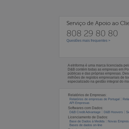
Serviço de Apoio ao Cli
808 29 80 80
Questões mais frequentes >
A eInforma é uma marca licenciada pe
D&B contém todas as empresas em Portu
públicas e das próprias empresas. De
milhões de registos empresariais de 
especializado na gestão integral do ris
Relatórios de Empresas:
Relatórios de empresas de Portugal
Rela
API Empresas
Softwares com Dados:
D&B Credit Advantage
D&B Hoovers
S
Licenciamento de Dados:
Base de Dados à Medida
Novas Empres
Bases de dados on-line