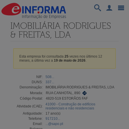
IMOBILIÁRIA RODRIGUES
& FREITAS, LDA
Esta empresa foi consultada
25
vezes nos últimos 12
meses, a última vez a
19 de maio de 2026
.
NIF:
508...
DUNS:
337...
Denominação:
IMOBILIÁRIA RODRIGUES & FREITAS, LDA
Morada:
RUA CANHOTAL, 890
Código Postal:
4820-519 ESTORÃOS FAF
41000 - Construção de edifícios
Atividade (CAE):
residenciais e não residenciais
Antiguidade:
17 ano(s)
Telefone:
917210...
Email:
...@sapo.pt
Balanço