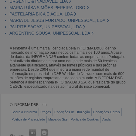
URGENTE & INADIÁVEL, LDA
MARIA LUÍSA SIMÕES PEREIRA LOBO
PASTELARIA BICA E ÁGUA, LDA
MARIA DE JESUS FURTADO, UNIPESSOAL, LDA
PALPITE SAGAZ, UNIPESSOAL, LDA
ARGENTINO SOUSA, UNIPESSOAL, LDA
A eInforma é uma marca licenciada pela INFORMA D&B, líder no
mercado de informação para negócios há mais de 100 anos. A base
de dados da INFORMA D&B contém todas as empresas em Portugal e
é atualizada diariamente por uma equipa de mais de 50 técnicos
altamente qualificados, através de fontes públicas e das próprias
empresas. Desde 2004 que integra a maior rede mundial de
informação empresarial: a D&B Worldwide Network, com mais de 600
milhões de registos empresariais de todo o mundo. A INFORMA D&B
pertence à líder espanhola INFORMA D&B S.A. que faz parte do grupo
CESCE, especializado na gestão integral do risco comercial.
© INFORMA D&B, Lda
Sobre a eInforma
Preços
Condições de Utilização
Condições Gerais
Política de Privacidade
Mapa do Site
Política de Cookies
Ajuda
Siga-nos: