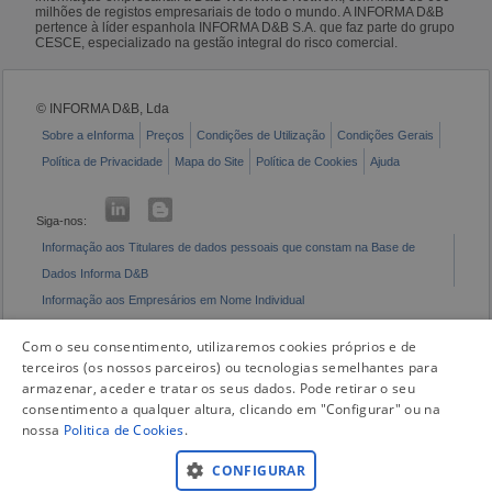
milhões de registos empresariais de todo o mundo. A INFORMA D&B
pertence à líder espanhola INFORMA D&B S.A. que faz parte do grupo
CESCE, especializado na gestão integral do risco comercial.
© INFORMA D&B, Lda
Sobre a eInforma
Preços
Condições de Utilização
Condições Gerais
Política de Privacidade
Mapa do Site
Política de Cookies
Ajuda
Siga-nos:
Informação aos Titulares de dados pessoais que constam na Base de
Dados Informa D&B
Informação aos Empresários em Nome Individual
Livro de Reclamações Eletrónico
Com o seu consentimento, utilizaremos cookies próprios e de
terceiros (os nossos parceiros) ou tecnologias semelhantes para
armazenar, aceder e tratar os seus dados. Pode retirar o seu
consentimento a qualquer altura, clicando em "Configurar" ou na
nossa
Politica de Cookies
.
CONFIGURAR