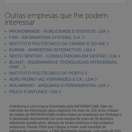
Outras empresas que lhe podem
interessar
PROMOBRINDE - PUBLICIDADE E EVENTOS, LDA
F3M - INFORMATION SYSTEMS, S.A.
INSTITUTO POLITÉCNICO DO CÁVADO E DO AVE
EUROM - MARKETING INTERACTIVO, LDA
SEXTO SENTIDO - CONSULTADORIA EM GESTÃO, LDA
BLUINT - ENGENHARIA E TECNOLOGIAS INTEGRADAS,
UNIP...
INSTITUTO POLITÉCNICO DO PORTO
ADÃO PEDRO VAZ FERNANDES & CA., LDA
ROLAMINHO - MÁQUINAS E FERRAMENTAS, LDA
PAULO S.ANTUNES, LDA
A eInforma é uma marca licenciada pela INFORMA D&B, líder no
mercado de informação para negócios há mais de 100 anos. A base
de dados da INFORMA D&B contém todas as empresas em Portugal e
é atualizada diariamente por uma equipa de mais de 50 técnicos
altamente qualificados, através de fontes públicas e das próprias
empresas. Desde 2004 que integra a maior rede mundial de
informação empresarial: a D&B Worldwide Network, com mais de 600