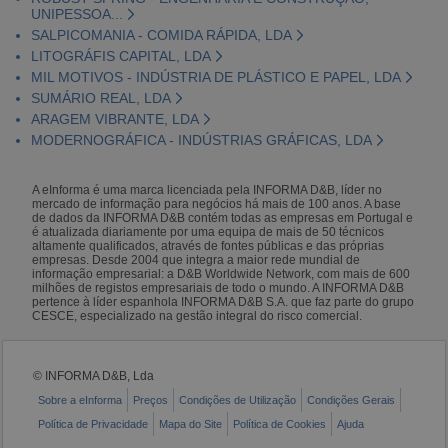
UNIPESSOA...
SALPICOMANIA - COMIDA RÁPIDA, LDA
LITOGRÁFIS CAPITAL, LDA
MIL MOTIVOS - INDÚSTRIA DE PLÁSTICO E PAPEL, LDA
SUMÁRIO REAL, LDA
ARAGEM VIBRANTE, LDA
MODERNOGRÁFICA - INDÚSTRIAS GRÁFICAS, LDA
A eInforma é uma marca licenciada pela INFORMA D&B, líder no
mercado de informação para negócios há mais de 100 anos. A base
de dados da INFORMA D&B contém todas as empresas em Portugal e
é atualizada diariamente por uma equipa de mais de 50 técnicos
altamente qualificados, através de fontes públicas e das próprias
empresas. Desde 2004 que integra a maior rede mundial de
informação empresarial: a D&B Worldwide Network, com mais de 600
milhões de registos empresariais de todo o mundo. A INFORMA D&B
pertence à líder espanhola INFORMA D&B S.A. que faz parte do grupo
CESCE, especializado na gestão integral do risco comercial.
© INFORMA D&B, Lda
Sobre a eInforma
Preços
Condições de Utilização
Condições Gerais
Política de Privacidade
Mapa do Site
Política de Cookies
Ajuda