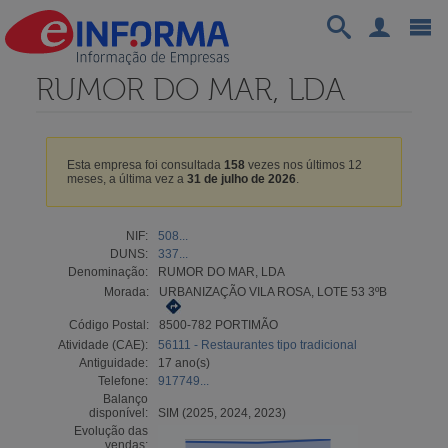
RUMOR DO MAR, LDA
Esta empresa foi consultada
158
vezes nos últimos 12
meses, a última vez a
31 de julho de 2026
.
NIF:
508...
DUNS:
337...
Denominação:
RUMOR DO MAR, LDA
Morada:
URBANIZAÇÃO VILA ROSA, LOTE 53 3ºB
Código Postal:
8500-782 PORTIMÃO
Atividade (CAE):
56111 - Restaurantes tipo tradicional
Antiguidade:
17 ano(s)
Telefone:
917749...
Balanço
disponível:
SIM (2025, 2024, 2023)
Evolução das
vendas: