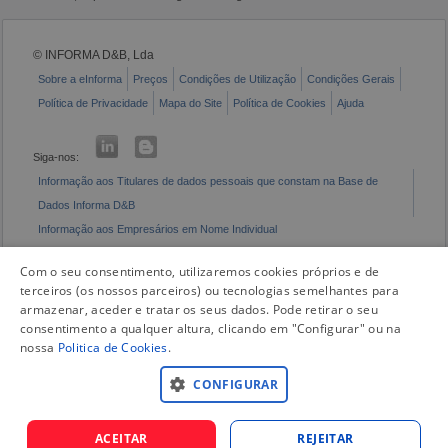
© INFORMA D&B, Lda
Sobre a eInforma
Preços
Condições de Utilização
Condições Gerais
Política de Privacidade
Mapa do Site
Política de Cookies
Ajuda
Siga-nos:
Informação aos Titulares de dados pessoais que constam na Base de
Dados Informa D&B
Informação aos Empresários em Nome Individual
Livro de Reclamações Eletrónico
Com o seu consentimento, utilizaremos cookies próprios e de
terceiros (os nossos parceiros) ou tecnologias semelhantes para
armazenar, aceder e tratar os seus dados. Pode retirar o seu
consentimento a qualquer altura, clicando em "Configurar" ou na
nossa
Politica de Cookies
.
CONFIGURAR
ACEITAR
REJEITAR