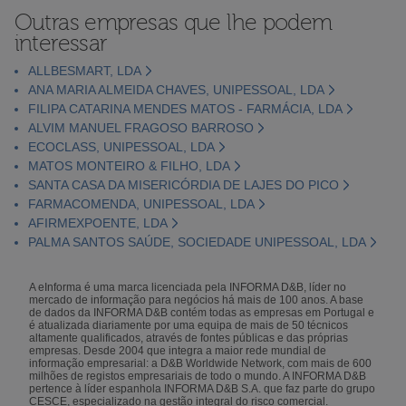
Outras empresas que lhe podem
interessar
ALLBESMART, LDA
ANA MARIA ALMEIDA CHAVES, UNIPESSOAL, LDA
FILIPA CATARINA MENDES MATOS - FARMÁCIA, LDA
ALVIM MANUEL FRAGOSO BARROSO
ECOCLASS, UNIPESSOAL, LDA
MATOS MONTEIRO & FILHO, LDA
SANTA CASA DA MISERICÓRDIA DE LAJES DO PICO
FARMACOMENDA, UNIPESSOAL, LDA
AFIRMEXPOENTE, LDA
PALMA SANTOS SAÚDE, SOCIEDADE UNIPESSOAL, LDA
A eInforma é uma marca licenciada pela INFORMA D&B, líder no
mercado de informação para negócios há mais de 100 anos. A base
de dados da INFORMA D&B contém todas as empresas em Portugal e
é atualizada diariamente por uma equipa de mais de 50 técnicos
altamente qualificados, através de fontes públicas e das próprias
empresas. Desde 2004 que integra a maior rede mundial de
informação empresarial: a D&B Worldwide Network, com mais de 600
milhões de registos empresariais de todo o mundo. A INFORMA D&B
pertence à líder espanhola INFORMA D&B S.A. que faz parte do grupo
CESCE, especializado na gestão integral do risco comercial.