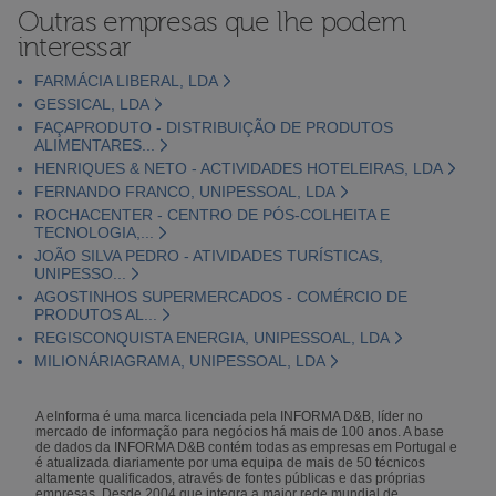
Outras empresas que lhe podem
interessar
FARMÁCIA LIBERAL, LDA
GESSICAL, LDA
FAÇAPRODUTO - DISTRIBUIÇÃO DE PRODUTOS
ALIMENTARES...
HENRIQUES & NETO - ACTIVIDADES HOTELEIRAS, LDA
FERNANDO FRANCO, UNIPESSOAL, LDA
ROCHACENTER - CENTRO DE PÓS-COLHEITA E
TECNOLOGIA,...
JOÃO SILVA PEDRO - ATIVIDADES TURÍSTICAS,
UNIPESSO...
AGOSTINHOS SUPERMERCADOS - COMÉRCIO DE
PRODUTOS AL...
REGISCONQUISTA ENERGIA, UNIPESSOAL, LDA
MILIONÁRIAGRAMA, UNIPESSOAL, LDA
A eInforma é uma marca licenciada pela INFORMA D&B, líder no
mercado de informação para negócios há mais de 100 anos. A base
de dados da INFORMA D&B contém todas as empresas em Portugal e
é atualizada diariamente por uma equipa de mais de 50 técnicos
altamente qualificados, através de fontes públicas e das próprias
empresas. Desde 2004 que integra a maior rede mundial de