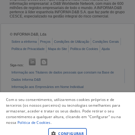
informação empresarial: a D&B Worldwide Network, com mais de 600
milhões de registos empresariais de todo o mundo. A INFORMA D&B
pertence à líder espanhola INFORMA D&B S.A. que faz parte do grupo
CESCE, especializado na gestão integral do risco comercial.
© INFORMA D&B, Lda
Sobre a eInforma
Preços
Condições de Utilização
Condições Gerais
Política de Privacidade
Mapa do Site
Política de Cookies
Ajuda
Siga-nos:
Informação aos Titulares de dados pessoais que constam na Base de
Dados Informa D&B
Informação aos Empresários em Nome Individual
Livro de Reclamações Eletrónico
Com o seu consentimento, utilizaremos cookies próprios e de
terceiros (os nossos parceiros) ou tecnologias semelhantes para
armazenar, aceder e tratar os seus dados. Pode retirar o seu
consentimento a qualquer altura, clicando em "Configurar" ou na
nossa
Politica de Cookies
.
CONFIGURAR