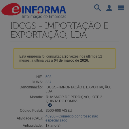
IDCGS - IMPORTAÇÃO E
EXPORTAÇÃO, LDA
Esta empresa foi consultada
20
vezes nos últimos 12
meses, a última vez a
04 de março de 2026
.
NIF:
508...
DUNS:
337...
Denominação:
IDCGS - IMPORTAÇÃO E EXPORTAÇÃO,
LDA
Morada:
RUA AMOR DE PERDIÇÃO, LOTE 2
QUINTA DO POMBAL
Código Postal:
3500-608 VISEU
46900 - Comércio por grosso não
Atividade (CAE):
especializado
Antiguidade:
17 ano(s)