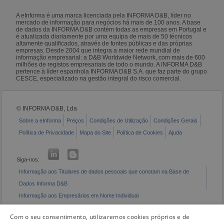
A eInforma é uma marca licenciada pela INFORMA D&B, líder no
mercado de informação para negócios há mais de 100 anos. A base
de dados da INFORMA D&B contém todas as empresas em Portugal e
é atualizada diariamente por uma equipa de mais de 50 técnicos
altamente qualificados, através de fontes públicas e das próprias
empresas. Desde 2004 que integra a maior rede mundial de
informação empresarial: a D&B Worldwide Network, com mais de 600
milhões de registos empresariais de todo o mundo. A INFORMA D&B
pertence à líder espanhola INFORMA D&B S.A. que faz parte do grupo
CESCE, especializado na gestão integral do risco comercial.
© INFORMA D&B, Lda
Sobre a eInforma
Preços
Condições de Utilização
Condições Gerais
Política de Privacidade
Mapa do Site
Política de Cookies
Ajuda
Siga-nos:
Informação aos Titulares de dados pessoais que constam na Base de
Dados Informa D&B
Informação aos Empresários em Nome Individual
Livro de Reclamações Eletrónico
Com o seu consentimento, utilizaremos cookies próprios e de