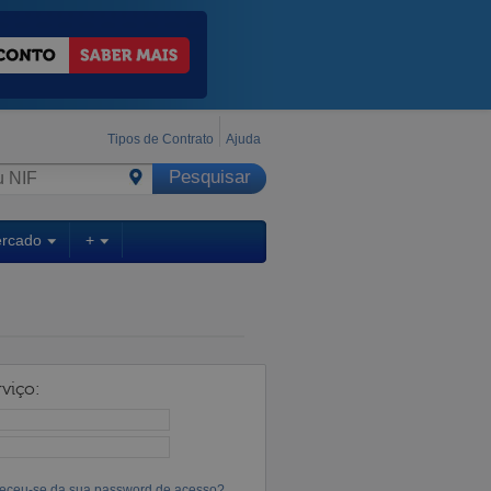
Tipos de Contrato
Ajuda
ercado
+
viço:
eceu-se da sua password de acesso?