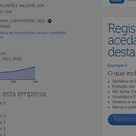
ALENTE E VALENTE, LDA
O, LDA
EMA, CAIXA POSTAL 742A
Regis
 FARO
ultura de leguminosas secas e sementes
aceda
as
dest
.com
, 2023, 2022)
Exemplo
O que incl
Semáforo do R
2023
2024
Evolução das 
a esta empresa
NIF, Nome, Co
Acionistas e 
Gestores e re
os
Marcas e publ
os
Relatóri
os
os
os