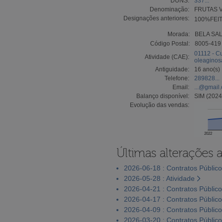
DUNS:
337...
Denominação:
FRUTAS V
Designações anteriores:
100%FEIT
Morada:
BELA SAL
Código Postal:
8005-419
01112 - C
Atividade (CAE):
oleaginos
Antiguidade:
16 ano(s)
Telefone:
289828...
Email:
...@gmail
Balanço disponível:
SIM (2024
Evolução das vendas:
2022
Últimas alterações 
2026-06-18 : Contratos Públic
2026-05-28 : Atividade
2026-04-21 : Contratos Públic
2026-04-17 : Contratos Públic
2026-04-09 : Contratos Públic
2026-03-20 : Contratos Públic