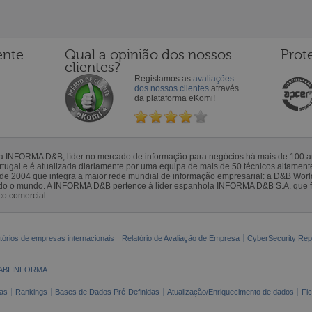
ente
Qual a opinião dos nossos
Prot
clientes?
Registamos as
avaliações
dos nossos clientes
através
da plataforma eKomi!
la INFORMA D&B, líder no mercado de informação para negócios há mais de 100
gal e é atualizada diariamente por uma equipa de mais de 50 técnicos altamente 
sde 2004 que integra a maior rede mundial de informação empresarial: a D&B Wor
todo o mundo. A INFORMA D&B pertence à líder espanhola INFORMA D&B S.A. que 
co comercial.
tórios de empresas internacionais
Relatório de Avaliação de Empresa
CyberSecurity Rep
ABI INFORMA
as
Rankings
Bases de Dados Pré-Definidas
Atualização/Enriquecimento de dados
Fi