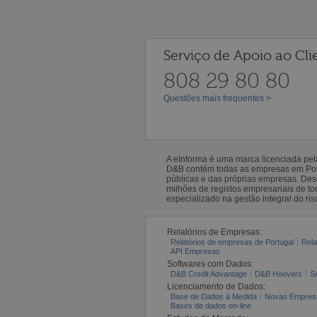
Serviço de Apoio ao Cli
808 29 80 80
Questões mais frequentes >
A eInforma é uma marca licenciada pe
D&B contém todas as empresas em Portu
públicas e das próprias empresas. De
milhões de registos empresariais de 
especializado na gestão integral do ris
Relatórios de Empresas:
Relatórios de empresas de Portugal
Rela
API Empresas
Softwares com Dados:
D&B Credit Advantage
D&B Hoovers
S
Licenciamento de Dados:
Base de Dados à Medida
Novas Empres
Bases de dados on-line