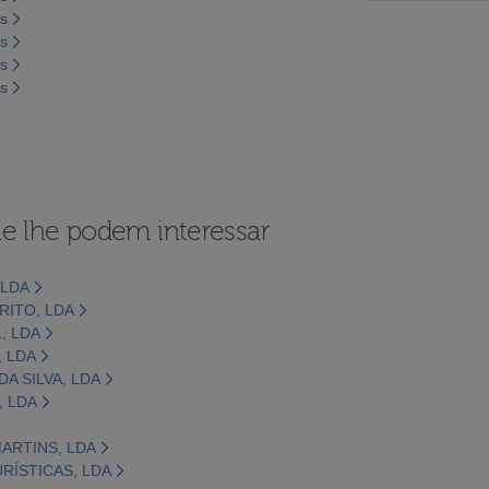
os
os
os
os
e lhe podem interessar
 LDA
RITO, LDA
, LDA
 LDA
A SILVA, LDA
, LDA
ARTINS, LDA
RÍSTICAS, LDA