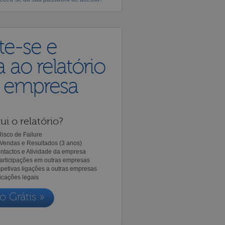
te-se e
 ao relatório
a empresa
ui o relatório?
isco de Failure
Vendas e Resultados (3 anos)
ntactos e Atividade da empresa
Participações em outras empresas
spetivas ligações a outras empresas
icações legais
o Grátis »