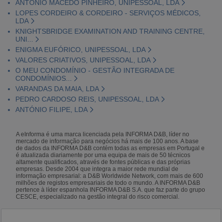
ANTÓNIO MACEDO PINHEIRO, UNIPESSOAL, LDA
LOPES CORDEIRO & CORDEIRO - SERVIÇOS MÉDICOS,
LDA
KNIGHTSBRIDGE EXAMINATION AND TRAINING CENTRE,
UNI...
ENIGMA EUFÓRICO, UNIPESSOAL, LDA
VALORES CRIATIVOS, UNIPESSOAL, LDA
O MEU CONDOMÍNIO - GESTÃO INTEGRADA DE
CONDOMÍNIOS...
VARANDAS DA MAIA, LDA
PEDRO CARDOSO REIS, UNIPESSOAL, LDA
ANTÓNIO FILIPE, LDA
A eInforma é uma marca licenciada pela INFORMA D&B, líder no
mercado de informação para negócios há mais de 100 anos. A base
de dados da INFORMA D&B contém todas as empresas em Portugal e
é atualizada diariamente por uma equipa de mais de 50 técnicos
altamente qualificados, através de fontes públicas e das próprias
empresas. Desde 2004 que integra a maior rede mundial de
informação empresarial: a D&B Worldwide Network, com mais de 600
milhões de registos empresariais de todo o mundo. A INFORMA D&B
pertence à líder espanhola INFORMA D&B S.A. que faz parte do grupo
CESCE, especializado na gestão integral do risco comercial.