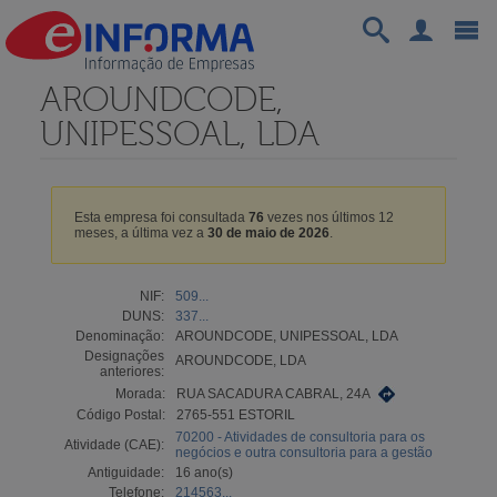
AROUNDCODE,
UNIPESSOAL, LDA
Esta empresa foi consultada
76
vezes nos últimos 12
meses, a última vez a
30 de maio de 2026
.
NIF:
509...
DUNS:
337...
Denominação:
AROUNDCODE, UNIPESSOAL, LDA
Designações
AROUNDCODE, LDA
anteriores:
Morada:
RUA SACADURA CABRAL, 24A
Código Postal:
2765-551 ESTORIL
70200 - Atividades de consultoria para os
Atividade (CAE):
negócios e outra consultoria para a gestão
Antiguidade:
16 ano(s)
Telefone:
214563...