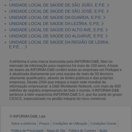
UNIDADE LOCAL DE SAÚDE DE SÃO JOÃO, E.P.E.
UNIDADE LOCAL DE SAÚDE DE SÃO JOSÉ, E.P.E.
UNIDADE LOCAL DE SAÚDE DA GUARDA, E.P.E.
UNIDADE LOCAL DE SAÚDE DA LEZÍRIA, E.P.E.
UNIDADE LOCAL DE SAÚDE DO ALTO AVE, E.P.E.
UNIDADE LOCAL DE SAÚDE DO ALGARVE, E.P.E.
UNIDADE LOCAL DE SAÚDE DA REGIÃO DE LEIRIA,
E.P.E....
A eInforma é uma marca licenciada pela INFORMA D&B, líder no
mercado de informação para negócios há mais de 100 anos. A base
de dados da INFORMA D&B contém todas as empresas em Portugal e
é atualizada diariamente por uma equipa de mais de 50 técnicos
altamente qualificados, através de fontes públicas e das próprias
empresas. Desde 2004 que integra a maior rede mundial de
informação empresarial: a D&B Worldwide Network, com mais de 600
milhões de registos empresariais de todo o mundo. A INFORMA D&B
pertence à líder espanhola INFORMA D&B S.A. que faz parte do grupo
CESCE, especializado na gestão integral do risco comercial.
© INFORMA D&B, Lda
Sobre a eInforma
Preços
Condições de Utilização
Condições Gerais
Política de Privacidade
Mapa do Site
Política de Cookies
Ajuda