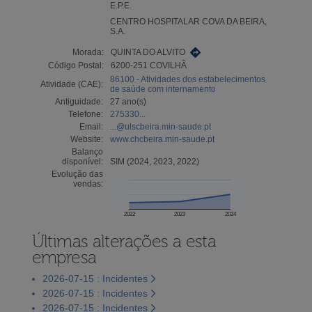
E.P.E.
CENTRO HOSPITALAR COVA DA BEIRA,
S.A.
Morada:
QUINTA DO ALVITO
Código Postal:
6200-251 COVILHÃ
86100 - Atividades dos estabelecimentos
Atividade (CAE):
de saúde com internamento
Antiguidade:
27 ano(s)
Telefone:
275330...
Email:
...@ulscbeira.min-saude.pt
Website:
www.chcbeira.min-saude.pt
Balanço
disponível:
SIM (2024, 2023, 2022)
Evolução das
vendas:
2022
2023
2024
Últimas alterações a esta
empresa
2026-07-15 : Incidentes
2026-07-15 : Incidentes
2026-07-15 : Incidentes