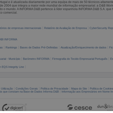
gal e é atualizada diariamente por uma equipa de mais de 50 técnicos altamente 
sde 2004 que integra a maior rede mundial de informação empresarial: a D&B Wor
todo o mundo. A INFORMA D&B pertence à líder espanhola INFORMA D&B S.A. que 
co comercial.
tórios de empresas internacionais
Relatório de Avaliação de Empresa
CyberSecurity Rep
ABI INFORMA
as
Rankings
Bases de Dados Pré-Definidas
Atualização/Enriquecimento de dados
Fi
arial - Município
Barómetro INFORMA
Firmografia do Tecido Empresarial Português
Es
n EQS Integrity Line
 Utilização
Condições Gerais
Política de Privacidade
Mapa do Site
Política de Cookie
ais que constam na Base de Dados Informa D&B
Informação aos Empresários em Nome Ind