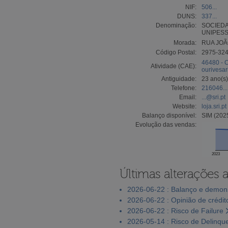
NIF:
506...
DUNS:
337...
Denominação:
SOCIEDA
UNIPESS
Morada:
RUA JOÃ
Código Postal:
2975-32
46480 - C
Atividade (CAE):
ourivesar
Antiguidade:
23 ano(s)
Telefone:
216046...
Email:
...@sri.pt
Website:
loja.sri.pt
Balanço disponível:
SIM (202
Evolução das vendas:
2023
Últimas alterações 
2026-06-22 : Balanço e demons
2026-06-22 : Opinião de crédit
2026-06-22 : Risco de Failure
2026-05-14 : Risco de Delinqu