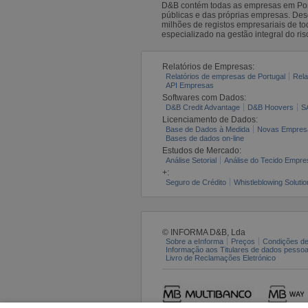
D&B contém todas as empresas em Portu
públicas e das próprias empresas. De
milhões de registos empresariais de 
especializado na gestão integral do ris
Relatórios de Empresas:
Relatórios de empresas de Portugal
Rela
API Empresas
Softwares com Dados:
D&B Credit Advantage
D&B Hoovers
S
Licenciamento de Dados:
Base de Dados à Medida
Novas Empres
Bases de dados on-line
Estudos de Mercado:
Análise Setorial
Análise do Tecido Empres
+:
Seguro de Crédito
Whistleblowing Solutio
© INFORMA D&B, Lda
Sobre a eInforma
Preços
Condições de
Informação aos Titulares de dados pesso
Livro de Reclamações Eletrónico