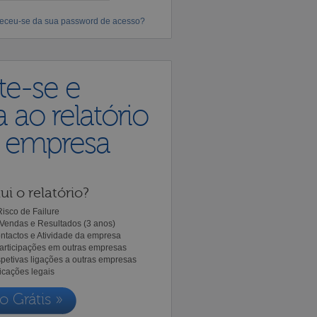
eceu-se da sua password de acesso?
te-se e
 ao relatório
a empresa
ui o relatório?
isco de Failure
Vendas e Resultados (3 anos)
ntactos e Atividade da empresa
Participações em outras empresas
spetivas ligações a outras empresas
icações legais
o Grátis »