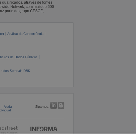
qualificados, através de fontes
ldwide Network, com mais de 600
faz parte do grupo CESCE,
ort
Análise da Concorrência
cheiros de Dados Públicos
tudos Setoriais DBK
s
Ajuda
Siga-nos:
ividual