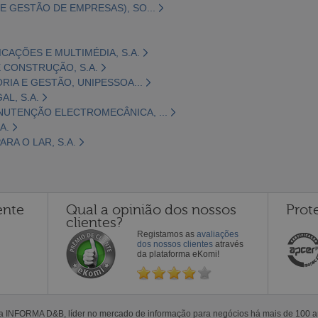
E GESTÃO DE EMPRESAS), SO...
CAÇÕES E MULTIMÉDIA, S.A.
 CONSTRUÇÃO, S.A.
ORIA E GESTÃO, UNIPESSOA...
L, S.A.
NUTENÇÃO ELECTROMECÂNICA, ...
A.
RA O LAR, S.A.
ente
Qual a opinião dos nossos
Prot
clientes?
Registamos as
avaliações
dos nossos clientes
através
da plataforma eKomi!
la INFORMA D&B, líder no mercado de informação para negócios há mais de 100