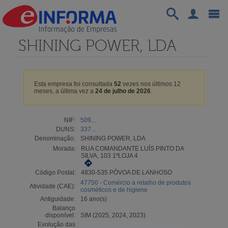
SHINING POWER, LDA
Esta empresa foi consultada
52
vezes nos últimos 12
meses, a última vez a
24 de julho de 2026
.
NIF:
509...
DUNS:
337...
Denominação:
SHINING POWER, LDA
Morada:
RUA COMANDANTE LUÍS PINTO DA
SILVA, 103 1ºLOJA 4
Código Postal:
4830-535 PÓVOA DE LANHOSO
47750 - Comércio a retalho de produtos
Atividade (CAE):
cosméticos e de higiene
Antiguidade:
16 ano(s)
Balanço
disponível:
SIM (2025, 2024, 2023)
Evolução das