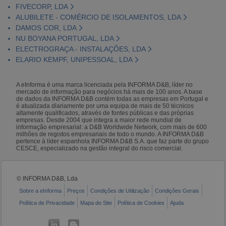
FIVECORP, LDA
ALUBILETE - COMÉRCIO DE ISOLAMENTOS, LDA
DAMOS COR, LDA
NU BOYANA PORTUGAL, LDA
ELECTROGRAÇA - INSTALAÇÕES, LDA
ELARIO KEMPF, UNIPESSOAL, LDA
A eInforma é uma marca licenciada pela INFORMA D&B, líder no
mercado de informação para negócios há mais de 100 anos. A base
de dados da INFORMA D&B contém todas as empresas em Portugal e
é atualizada diariamente por uma equipa de mais de 50 técnicos
altamente qualificados, através de fontes públicas e das próprias
empresas. Desde 2004 que integra a maior rede mundial de
informação empresarial: a D&B Worldwide Network, com mais de 600
milhões de registos empresariais de todo o mundo. A INFORMA D&B
pertence à líder espanhola INFORMA D&B S.A. que faz parte do grupo
CESCE, especializado na gestão integral do risco comercial.
© INFORMA D&B, Lda
Sobre a eInforma
Preços
Condições de Utilização
Condições Gerais
Política de Privacidade
Mapa do Site
Política de Cookies
Ajuda