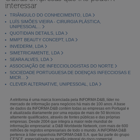
interessar
TRIÂNGULO DO CONHECIMENTO, LDA
LUÍS SIMÕES VIEIRA - CIRURGIA PLÁSTICA,
UNIPESSOAL...
QUOTIDIAN DETAILS, LDA
MMPT BEAUTY CONCEPT, LDA
INVEDERM, LDA
SIMETRICAMENTE, LDA
SEARA ALVES, LDA
ASSOCIAÇÃO DE INFECCIOLOGISTAS DO NORTE
SOCIEDADE PORTUGUESA DE DOENÇAS INFECCIOSAS E
MICR...
CLEVER ALTERNATIVE, UNIPESSOAL, LDA
A eInforma é uma marca licenciada pela INFORMA D&B, líder no
mercado de informação para negócios há mais de 100 anos. A base
de dados da INFORMA D&B contém todas as empresas em Portugal e
é atualizada diariamente por uma equipa de mais de 50 técnicos
altamente qualificados, através de fontes públicas e das próprias
empresas. Desde 2004 que integra a maior rede mundial de
informação empresarial: a D&B Worldwide Network, com mais de 600
milhões de registos empresariais de todo o mundo. A INFORMA D&B
pertence à líder espanhola INFORMA D&B S.A. que faz parte do grupo
CESCE, especializado na gestão integral do risco comercial.