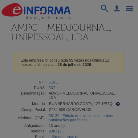
AMPG - MEDJOURNAL,
UNIPESSOAL, LDA
Esta empresa foi consultada
55
vezes nos últimos 12
meses, a última vez a
28 de julho de 2026
.
NIF:
510...
DUNS:
337...
Denominação:
AMPG - MEDJOURNAL, UNIPESSOAL,
LDA
Morada:
RUA BERNARDO COSTA, 127 1ºESQ.
Código Postal:
2775-809 CARCAVELOS
58130 - Edição de revistas e de outras
Atividade (CAE):
publicações periódicas
Antiguidade:
13 ano(s)
Telefone:
938311...
Email:
...@medjournal.pt