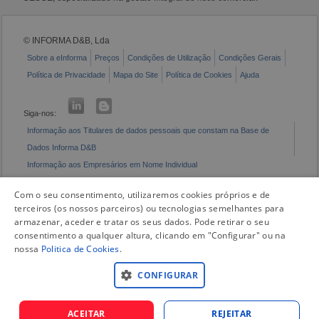
© INFORMA D&B, Lda
Sobre a eInforma
Preços
Condições de Utilização
Condições Gerais
Política de Privacidade
Mapa do Site
Política de Cookies
Ajuda
Siga-nos:
Informação aos Titulares de dados pessoais que constam na Base de
Dados Informa D&B
Informação aos Empresários em Nome Individual
Livro de Reclamações Eletrónico
Com o seu consentimento, utilizaremos cookies próprios e de
terceiros (os nossos parceiros) ou tecnologias semelhantes para
armazenar, aceder e tratar os seus dados. Pode retirar o seu
consentimento a qualquer altura, clicando em "Configurar" ou na
nossa
Politica de Cookies
.
CONFIGURAR
ACEITAR
REJEITAR