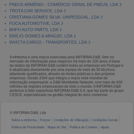
PNEUS ARMÉNIO - COMÉRCIO GERAL DE PNEUS, LDA
TROTA CAR SERVICE, LDA
CRISTIANA GOMES SILVA, UNIPESSOAL, LDA
FOCA AUTOMOTIVE, LDA
BHFH AUTO PARTS, LDA
EMÍLIO GOMES & ARAÚJO, LDA
INVICTA CARGO - TRANSPORTES, LDA
A eInforma é uma marca licenciada pela INFORMA D&B, líder no
mercado de informação para negócios há mais de 100 anos. A base
de dados da INFORMA D&B contém todas as empresas em Portugal e
é atualizada diariamente por uma equipa de mais de 50 técnicos
altamente qualificados, através de fontes públicas e das próprias
empresas. Desde 2004 que integra a maior rede mundial de
informação empresarial: a D&B Worldwide Network, com mais de 600
milhões de registos empresariais de todo o mundo. A INFORMA D&B
pertence à líder espanhola INFORMA D&B S.A. que faz parte do grupo
CESCE, especializado na gestão integral do risco comercial.
© INFORMA D&B, Lda
Sobre a eInforma
Preços
Condições de Utilização
Condições Gerais
Política de Privacidade
Mapa do Site
Política de Cookies
Ajuda