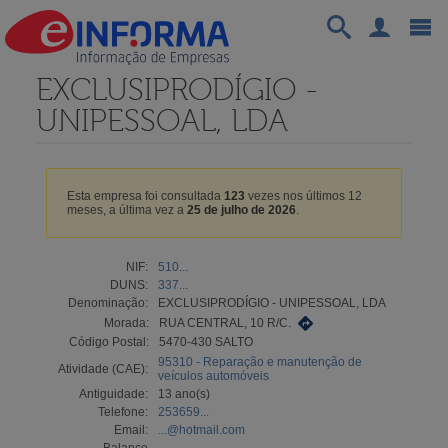
EXCLUSIPRODÍGIO -
UNIPESSOAL, LDA
Esta empresa foi consultada
123
vezes nos últimos 12
meses, a última vez a
25 de julho de 2026
.
NIF:
510...
DUNS:
337...
Denominação:
EXCLUSIPRODÍGIO - UNIPESSOAL, LDA
Morada:
RUA CENTRAL, 10 R/C.
Código Postal:
5470-430 SALTO
95310 - Reparação e manutenção de
Atividade (CAE):
veículos automóveis
Antiguidade:
13 ano(s)
Telefone:
253659...
Email:
...@hotmail.com
Balanço