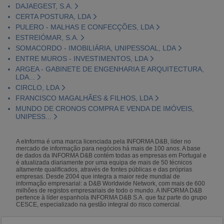
DAJAEGEST, S.A.
CERTA POSTURA, LDA
PULERO - MALHAS E CONFECÇÕES, LDA
ESTREIÓMAR, S.A.
SOMACORDO - IMOBILIÁRIA, UNIPESSOAL, LDA
ENTRE MUROS - INVESTIMENTOS, LDA
ARGEA - GABINETE DE ENGENHARIA E ARQUITECTURA,
LDA...
CIRCLO, LDA
FRANCISCO MAGALHÃES & FILHOS, LDA
MUNDO DE CRONOS COMPRA E VENDA DE IMÓVEIS,
UNIPESS...
A eInforma é uma marca licenciada pela INFORMA D&B, líder no
mercado de informação para negócios há mais de 100 anos. A base
de dados da INFORMA D&B contém todas as empresas em Portugal e
é atualizada diariamente por uma equipa de mais de 50 técnicos
altamente qualificados, através de fontes públicas e das próprias
empresas. Desde 2004 que integra a maior rede mundial de
informação empresarial: a D&B Worldwide Network, com mais de 600
milhões de registos empresariais de todo o mundo. A INFORMA D&B
pertence à líder espanhola INFORMA D&B S.A. que faz parte do grupo
CESCE, especializado na gestão integral do risco comercial.