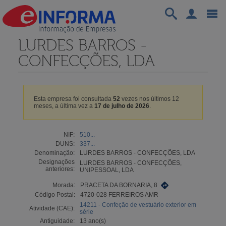
LURDES BARROS -
CONFECÇÕES, LDA
Esta empresa foi consultada
52
vezes nos últimos 12
meses, a última vez a
17 de julho de 2026
.
NIF:
510...
DUNS:
337...
Denominação:
LURDES BARROS - CONFECÇÕES, LDA
Designações
LURDES BARROS - CONFECÇÕES,
anteriores:
UNIPESSOAL, LDA
Morada:
PRACETA DA BORNARIA, 8
Código Postal:
4720-028 FERREIROS AMR
14211 - Confeção de vestuário exterior em
Atividade (CAE):
série
Antiguidade:
13 ano(s)