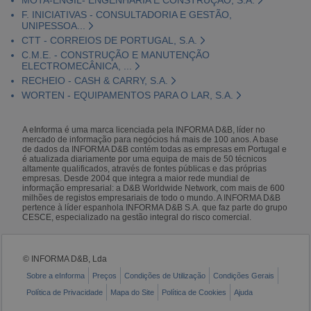
F. INICIATIVAS - CONSULTADORIA E GESTÃO,
UNIPESSOA...
CTT - CORREIOS DE PORTUGAL, S.A.
C.M.E. - CONSTRUÇÃO E MANUTENÇÃO
ELECTROMECÂNICA, ...
RECHEIO - CASH & CARRY, S.A.
WORTEN - EQUIPAMENTOS PARA O LAR, S.A.
A eInforma é uma marca licenciada pela INFORMA D&B, líder no
mercado de informação para negócios há mais de 100 anos. A base
de dados da INFORMA D&B contém todas as empresas em Portugal e
é atualizada diariamente por uma equipa de mais de 50 técnicos
altamente qualificados, através de fontes públicas e das próprias
empresas. Desde 2004 que integra a maior rede mundial de
informação empresarial: a D&B Worldwide Network, com mais de 600
milhões de registos empresariais de todo o mundo. A INFORMA D&B
pertence à líder espanhola INFORMA D&B S.A. que faz parte do grupo
CESCE, especializado na gestão integral do risco comercial.
© INFORMA D&B, Lda
Sobre a eInforma
Preços
Condições de Utilização
Condições Gerais
Política de Privacidade
Mapa do Site
Política de Cookies
Ajuda