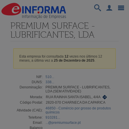
PREMIUM SURFACE -
LUBRIFICANTES, LDA
Esta empresa foi consultada
12
vezes nos últimos 12
meses, a última vez a
25 de Dezembro de 2025
.
NIF:
510...
DUNS:
338...
Denominação:
PREMIUM SURFACE - LUBRIFICANTES,
LDA (SEM ATIVIDADE)
Morada:
RUA RAINHA SANTA ISABEL, 4/4A
Código Postal:
2820-070 CHARNECA DA CAPARICA
46850 - Comércio por grosso de produtos
Atividade (CAE):
químicos
Telefone:
910281...
Email:
...@premiumsurface.pt
Balanço