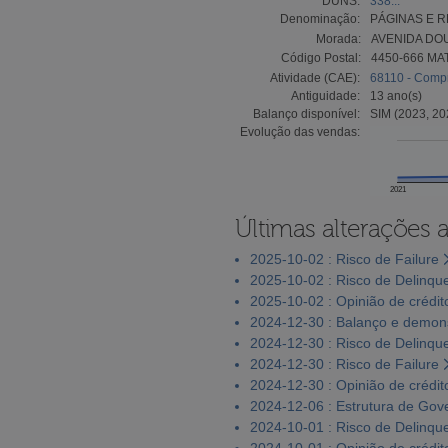
DUNS:
338...
Denominação:
PÁGINAS E R
Morada:
AVENIDA DO
Código Postal:
4450-666 M
Atividade (CAE):
68110 - Compr
Antiguidade:
13 ano(s)
Balanço disponível:
SIM (2023, 20
Evolução das vendas:
2021
Últimas alterações 
2025-10-02 : Risco de Failure
2025-10-02 : Risco de Delinqu
2025-10-02 : Opinião de crédit
2024-12-30 : Balanço e demons
2024-12-30 : Risco de Delinqu
2024-12-30 : Risco de Failure
2024-12-30 : Opinião de crédit
2024-12-06 : Estrutura de Go
2024-10-01 : Risco de Delinqu
2024-10-01 : Opinião de crédit