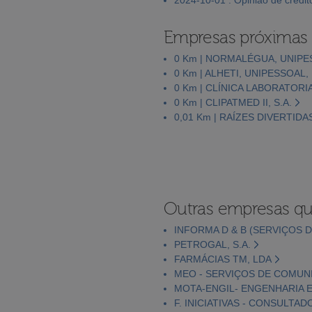
Empresas próximas
0 Km | NORMALÉGUA, UNIPE
0 Km | ALHETI, UNIPESSOAL,
0 Km | CLÍNICA LABORATORI
0 Km | CLIPATMED II, S.A.
0,01 Km | RAÍZES DIVERTIDA
Outras empresas qu
INFORMA D & B (SERVIÇOS D
PETROGAL, S.A.
FARMÁCIAS TM, LDA
MEO - SERVIÇOS DE COMUNI
MOTA-ENGIL- ENGENHARIA E
F. INICIATIVAS - CONSULTAD