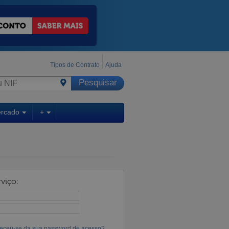
Tipos de Contrato
Ajuda
ercado
+
viço:
eceu-se da sua password de acesso?