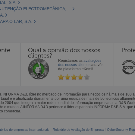
L, S.A.
NUTENÇÃO ELECTROMECÂNICA, ...
A.
RA O LAR, S.A.
ente
Qual a opinião dos nossos
Prot
clientes?
Registamos as
avaliações
dos nossos clientes
através
da plataforma eKomi!
la INFORMA D&B, líder no mercado de informação para negócios há mais de 100
gal e é atualizada diariamente por uma equipa de mais de 50 técnicos altamente 
sde 2004 que integra a maior rede mundial de informação empresarial: a D&B Wor
todo o mundo. A INFORMA D&B pertence à líder espanhola INFORMA D&B S.A. que 
co comercial.
tórios de empresas internacionais
Relatório de Avaliação de Empresa
CyberSecurity Rep