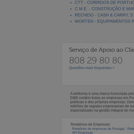
CTT - CORREIOS DE PORTUGA
C.M.E. - CONSTRUÇÃO E MA
RECHEIO - CASH & CARRY, S.
WORTEN - EQUIPAMENTOS PA
Serviço de Apoio ao Cli
808 29 80 80
Questões mais frequentes >
A eInforma é uma marca licenciada pe
D&B contém todas as empresas em Portu
públicas e das próprias empresas. De
milhões de registos empresariais de 
especializado na gestão integral do ris
Relatórios de Empresas:
Relatórios de empresas de Portugal
Rela
API Empresas