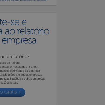
te-se e
 ao relatório
a empresa
ui o relatório?
isco de Failure
Vendas e Resultados (3 anos)
ntactos e Atividade da empresa
Participações em outras empresas
spetivas ligações a outras empresas
icações legais
o Grátis »