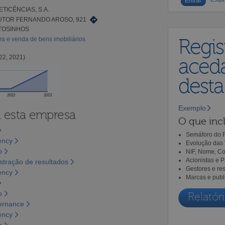
ETICÊNCIAS, S.A.
UTOR FERNANDO AROSO, 921
ATOSINHOS
a e venda de bens imobiliários
Regis
22, 2021)
aceda
dest
2022
2023
Exemplo
a esta empresa
O que incl
Semáforo do R
ency
Evolução das 
o
NIF, Nome, Co
Acionistas e 
tração de resultados
Gestores e re
ency
Marcas e publ
o
Relatóri
vernance
ency
o