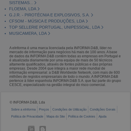
SISTEMAS...
FLOEMA, LDA
G.J.R. - PIROTÉCNIA E EXPLOSIVOS, S.A.
CFSOM - MÚSICA E PRODUÇÕES, LDA
TOP SELLERIE PORTUGAL, UNIPESSOAL, LDA
MUSICAMERA, LDA
A eInforma é uma marca licenciada pela INFORMA D&B, líder no
mercado de informação para negócios há mais de 100 anos. A base
de dados da INFORMA D&B contém todas as empresas em Portugal e
é atualizada diariamente por uma equipa de mais de 50 técnicos
altamente qualificados, através de fontes públicas e das próprias
empresas. Desde 2004 que integra a maior rede mundial de
informação empresarial: a D&B Worldwide Network, com mais de 600
milhões de registos empresariais de todo o mundo. A INFORMA D&B
pertence à líder espanhola INFORMA D&B S.A. que faz parte do grupo
CESCE, especializado na gestão integral do risco comercial.
© INFORMA D&B, Lda
Sobre a eInforma
Preços
Condições de Utilização
Condições Gerais
Política de Privacidade
Mapa do Site
Política de Cookies
Ajuda