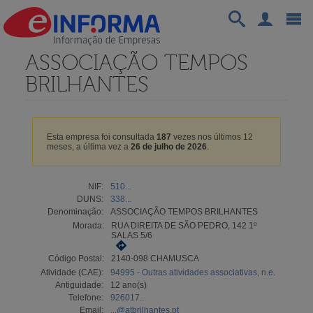
ASSOCIAÇÃO TEMPOS
BRILHANTES
Esta empresa foi consultada
187
vezes nos últimos 12
meses, a última vez a
26 de julho de 2026
.
NIF:
510...
DUNS:
338...
Denominação:
ASSOCIAÇÃO TEMPOS BRILHANTES
Morada:
RUA DIREITA DE SÃO PEDRO, 142 1º
SALAS 5/6
Código Postal:
2140-098 CHAMUSCA
Atividade (CAE):
94995 - Outras atividades associativas, n.e.
Antiguidade:
12 ano(s)
Telefone:
926017...
Email:
...@atbrilhantes.pt