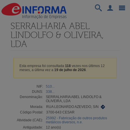
SERRALHARIA ABEL
LINDOLFO & OLIVEIRA,
LDA
Esta empresa foi consultada
118
vezes nos últimos 12
meses, a última vez a
19 de julho de 2026
.
NIF:
510...
DUNS:
338...
Denominação:
SERRALHARIA ABEL LINDOLFO &
OLIVEIRA, LDA
Morada:
RUA LEONARDO AZEVEDO, S/N
Código Postal:
3700-643 CESAR
25992 - Fabricação de outros produtos
Atividade (CAE):
metálicos diversos, n.e.
Antiguidade:
12 ano(s)