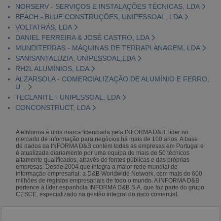
NORSERV - SERVIÇOS E INSTALAÇÕES TÉCNICAS, LDA
BEACH - BLUE CONSTRUÇÕES, UNIPESSOAL, LDA
VOLTATRÁS, LDA
DANIEL FERREIRA & JOSÉ CASTRO, LDA
MUNDITERRAS - MÁQUINAS DE TERRAPLANAGEM, LDA
SANISANTALUZIA, UNIPESSOAL,LDA
RH2L ALUMÍNIOS, LDA
ALZARSOLA - COMERCIALIZAÇÃO DE ALUMÍNIO E FERRO,
U...
TECLANITE - UNIPESSOAL, LDA
CONCONSTRUCT, LDA
A eInforma é uma marca licenciada pela INFORMA D&B, líder no
mercado de informação para negócios há mais de 100 anos. A base
de dados da INFORMA D&B contém todas as empresas em Portugal e
é atualizada diariamente por uma equipa de mais de 50 técnicos
altamente qualificados, através de fontes públicas e das próprias
empresas. Desde 2004 que integra a maior rede mundial de
informação empresarial: a D&B Worldwide Network, com mais de 600
milhões de registos empresariais de todo o mundo. A INFORMA D&B
pertence à líder espanhola INFORMA D&B S.A. que faz parte do grupo
CESCE, especializado na gestão integral do risco comercial.