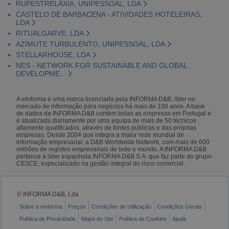
RUPESTRELÁXIA, UNIPESSOAL, LDA
CASTELO DE BARBACENA - ATIVIDADES HOTELEIRAS,
LDA
RITUALGARVE, LDA
AZIMUTE TURBULENTO, UNIPESSOAL, LDA
STELLARHOUSE, LDA
NES - NETWORK FOR SUSTAINABLE AND GLOBAL
DEVELOPME...
A eInforma é uma marca licenciada pela INFORMA D&B, líder no
mercado de informação para negócios há mais de 100 anos. A base
de dados da INFORMA D&B contém todas as empresas em Portugal e
é atualizada diariamente por uma equipa de mais de 50 técnicos
altamente qualificados, através de fontes públicas e das próprias
empresas. Desde 2004 que integra a maior rede mundial de
informação empresarial: a D&B Worldwide Network, com mais de 600
milhões de registos empresariais de todo o mundo. A INFORMA D&B
pertence à líder espanhola INFORMA D&B S.A. que faz parte do grupo
CESCE, especializado na gestão integral do risco comercial.
© INFORMA D&B, Lda
Sobre a eInforma
Preços
Condições de Utilização
Condições Gerais
Política de Privacidade
Mapa do Site
Política de Cookies
Ajuda