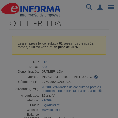
OUTLIER, LDA
Esta empresa foi consultada
61
vezes nos últimos 12
meses, a última vez a
21 de julho de 2026
.
NIF:
513...
DUNS:
338...
Denominação:
OUTLIER, LDA
Morada:
PRACETA PEDRO REINEL, 32 2ºC
Código Postal:
2750-802 CASCAIS
70200 - Atividades de consultoria para os
Atividade (CAE):
negócios e outra consultoria para a gestão
Antiguidade:
12 ano(s)
Telefone:
210967...
Email:
...@outlier.pt
Website:
www.outlier.pt
Balanço