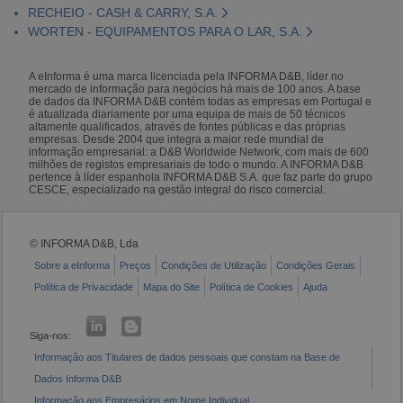
RECHEIO - CASH & CARRY, S.A.
WORTEN - EQUIPAMENTOS PARA O LAR, S.A.
A eInforma é uma marca licenciada pela INFORMA D&B, líder no
mercado de informação para negócios há mais de 100 anos. A base
de dados da INFORMA D&B contém todas as empresas em Portugal e
é atualizada diariamente por uma equipa de mais de 50 técnicos
altamente qualificados, através de fontes públicas e das próprias
empresas. Desde 2004 que integra a maior rede mundial de
informação empresarial: a D&B Worldwide Network, com mais de 600
milhões de registos empresariais de todo o mundo. A INFORMA D&B
pertence à líder espanhola INFORMA D&B S.A. que faz parte do grupo
CESCE, especializado na gestão integral do risco comercial.
© INFORMA D&B, Lda
Sobre a eInforma
Preços
Condições de Utilização
Condições Gerais
Política de Privacidade
Mapa do Site
Política de Cookies
Ajuda
Siga-nos:
Informação aos Titulares de dados pessoais que constam na Base de
Dados Informa D&B
Informação aos Empresários em Nome Individual