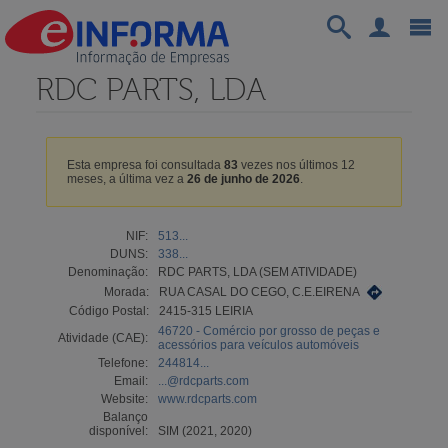
RDC PARTS, LDA
Esta empresa foi consultada
83
vezes nos últimos 12
meses, a última vez a
26 de junho de 2026
.
NIF:
513...
DUNS:
338...
Denominação:
RDC PARTS, LDA (SEM ATIVIDADE)
Morada:
RUA CASAL DO CEGO, C.E.EIRENA
Código Postal:
2415-315 LEIRIA
46720 - Comércio por grosso de peças e
Atividade (CAE):
acessórios para veículos automóveis
Telefone:
244814...
Email:
...@rdcparts.com
Website:
www.rdcparts.com
Balanço
disponível:
SIM (2021, 2020)