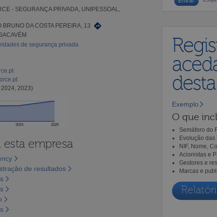
RCE - SEGURANÇA PRIVADA, UNIPESSOAL,
O BRUNO DA COSTA PEREIRA, 13
 SACAVÉM
Regis
ividades de segurança privada
aceda
rce.pt
dest
orce.pt
 2024, 2023)
Exemplo
O que incl
2024
2025
Semáforo do R
Evolução das 
a esta empresa
NIF, Nome, Co
Acionistas e 
ency
Gestores e re
tração de resultados
Marcas e publ
os
Relatóri
os
o
os