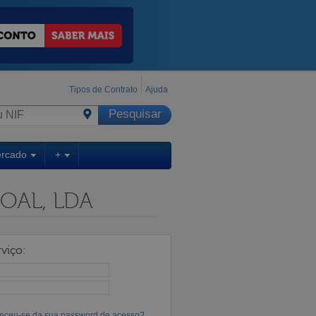
Tipos de Contrato
Ajuda
ercado
+
OAL, LDA
viço:
eceu-se da sua password de acesso?