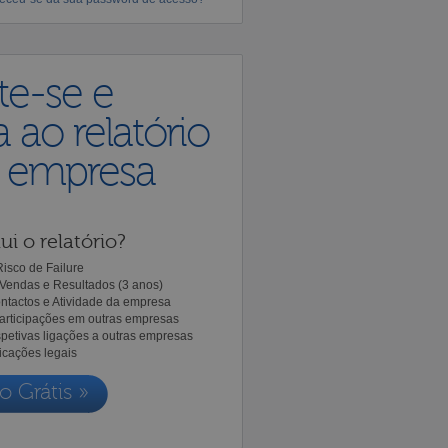
te-se e
 ao relatório
a empresa
ui o relatório?
isco de Failure
Vendas e Resultados (3 anos)
ntactos e Atividade da empresa
Participações em outras empresas
spetivas ligações a outras empresas
icações legais
o Grátis »