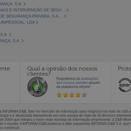
ANÇA, S.A.
NAIS E INTERVENÇÃO DE SEGU...
E SEGURANÇA PRIVADA, S.A....
 UNIPESSOAL, LDA
S.A.
NÇA, S.A.
ente
Qual a opinião dos nossos
Prot
clientes?
Registamos as
avaliações
dos nossos clientes
através
da plataforma eKomi!
la INFORMA D&B, líder no mercado de informação para negócios há mais de 100
gal e é atualizada diariamente por uma equipa de mais de 50 técnicos altamente 
sde 2004 que integra a maior rede mundial de informação empresarial: a D&B Wor
todo o mundo. A INFORMA D&B pertence à líder espanhola INFORMA D&B S.A. que 
co comercial.