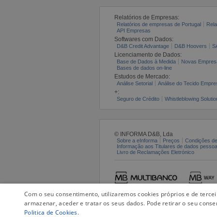
Relatórios de Empresas:
Relatórios de empresas de Portugal
Rela
API Empresas
Softwares com Dados:
D&B Credit Advantage
D&B Hoovers
S
Licenciamento de Dados:
Base de Dados à Medida
Novas Empres
Bases de dados on-line
Estudos de Mercado:
Análise Setorial
Análise do Tecido Empres
+:
Seguro de Crédito
Whistleblowing Solutio
© INFORMA D&B, Lda
Sobre a eInforma
Preços
Condições de
Informação aos Titulares de dados pesso
Livro de Reclamações Eletrónico
Com o seu consentimento, utilizaremos cookies próprios e de terce
armazenar, aceder e tratar os seus dados. Pode retirar o seu conse
Politica de Cookies
.