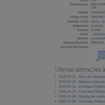
DUNS:
338...
Denominação:
DELTA FO
LDA
Morada:
RUA JÚLI
Código Postal:
2685-066
Atividade (CAE):
80011 - At
Antiguidade:
12 ano(s)
Telefone:
912384...
Email:
...@deltafo
Website:
www.deltaf
Balanço disponível:
SIM (2025,
Evolução das vendas:
2023
Últimas alterações 
2026-07-16 : Risco de Delinqu
2026-07-16 : Balanço e demons
2026-05-21 : Contratos Públic
2026-04-15 : Contratos Públic
2026-01-08 : Opinião de crédit
2025-12-30 : Contratos Públic