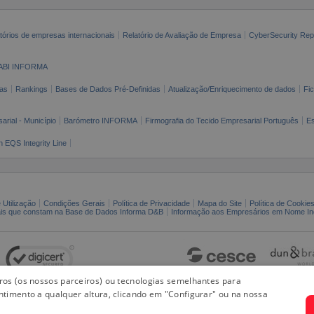
tórios de empresas internacionais
Relatório de Avaliação de Empresa
CyberSecurity Rep
ABI INFORMA
as
Rankings
Bases de Dados Pré-Definidas
Atualização/Enriquecimento de dados
Fi
arial - Município
Barómetro INFORMA
Firmografia do Tecido Empresarial Português
Es
n EQS Integrity Line
 Utilização
Condições Gerais
Política de Privacidade
Mapa do Site
Política de Cookie
ais que constam na Base de Dados Informa D&B
Informação aos Empresários em Nome Ind
iros (os nossos parceiros) ou tecnologias semelhantes para
ntimento a qualquer altura, clicando em "Configurar" ou na nossa