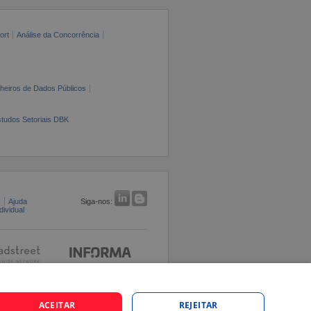
ort
Análise da Concorrência
cheiros de Dados Públicos
tudos Setoriais DBK
s
Ajuda
Siga-nos:
ividual
ACEITAR
REJEITAR