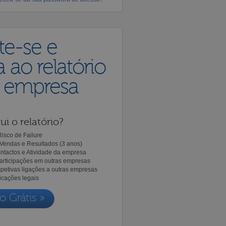
te-se e
 ao relatório
a empresa
ui o relatório?
isco de Failure
Vendas e Resultados (3 anos)
ntactos e Atividade da empresa
Participações em outras empresas
spetivas ligações a outras empresas
icações legais
o Grátis »