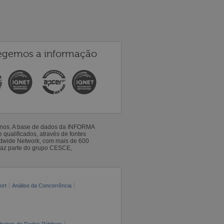
egemos a informação
 anos. A base de dados da INFORMA
qualificados, através de fontes
ldwide Network, com mais de 600
faz parte do grupo CESCE,
ort
Análise da Concorrência
cheiros de Dados Públicos