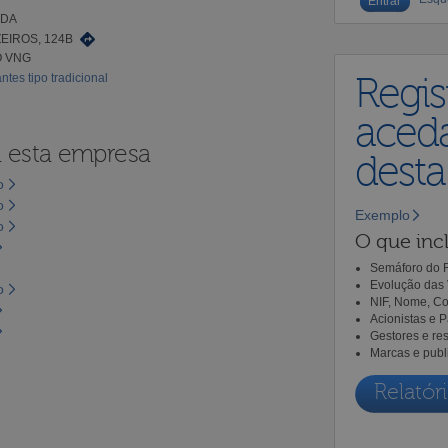
LDA
EIROS, 124B
Ó VNG
ntes tipo tradicional
Regis
aceda
a esta empresa
dest
o
o
Exemplo
o
O que incl
Semáforo do R
Evolução das 
o
NIF, Nome, Co
Acionistas e 
Gestores e re
Marcas e publ
Relatóri