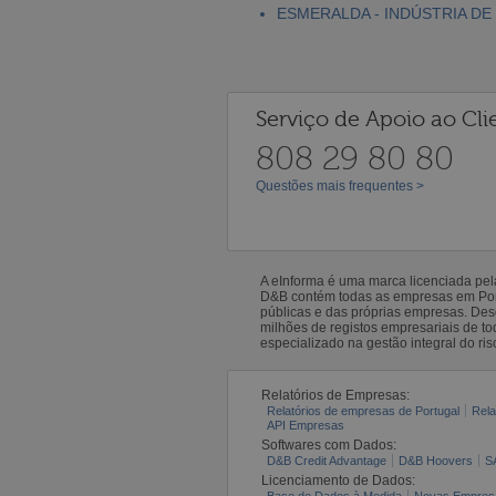
ESMERALDA - INDÚSTRIA DE
Serviço de Apoio ao Cli
808 29 80 80
Questões mais frequentes >
A eInforma é uma marca licenciada pe
D&B contém todas as empresas em Portu
públicas e das próprias empresas. De
milhões de registos empresariais de 
especializado na gestão integral do ris
Relatórios de Empresas:
Relatórios de empresas de Portugal
Rela
API Empresas
Softwares com Dados:
D&B Credit Advantage
D&B Hoovers
S
Licenciamento de Dados:
Base de Dados à Medida
Novas Empres