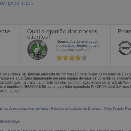
 CALÇADO, LDA
ente
Qual a opinião dos nossos
Prot
clientes?
Registamos as
avaliações
dos nossos clientes
através
da plataforma eKomi!
la INFORMA D&B, líder no mercado de informação para negócios há mais de 100
gal e é atualizada diariamente por uma equipa de mais de 50 técnicos altamente 
sde 2004 que integra a maior rede mundial de informação empresarial: a D&B Wor
todo o mundo. A INFORMA D&B pertence à líder espanhola INFORMA D&B S.A. que 
co comercial.
tórios de empresas internacionais
Relatório de Avaliação de Empresa
CyberSecurity Rep
ABI INFORMA
as
Rankings
Bases de Dados Pré-Definidas
Atualização/Enriquecimento de dados
Fi