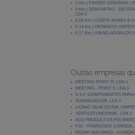
0 Km | FRASES GENUÍNAS, U
0 Km | DEMONFRIO - DECOR
LDA
0,09 Km | COSTA, NUNES & 
0,14 Km | DESMACOI UNIPES
0,17 Km | A BISELADORA DO
Outras empresas qu
MEETING-POINT III, LDA
MEETING - POINT II, LDA
S.S.F.-COMPONENTES PARA 
SOMAS100COR, LDA
LICÍNIO SILVA SOUSA, UNIPE
VÉRTICEFUNCIONAL, LDA
ACO PRODUCTOS POLÍMEROS,
FJC - FRANCISCO CORREIA,
PEDRO MACHADO - COMÉRCI