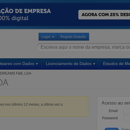
Login
Registo Gratuito
ftwares com Dados
Licenciamento de Dados
Estudos de M
DREAMS F&B, LDA
DA
Acesso ao ser
es nos últimos 12 meses, a última vez a
Email
Password
Esqu