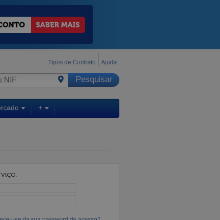
Tipos de Contrato
Ajuda
ercado
+
viço:
eceu-se da sua password de acesso?