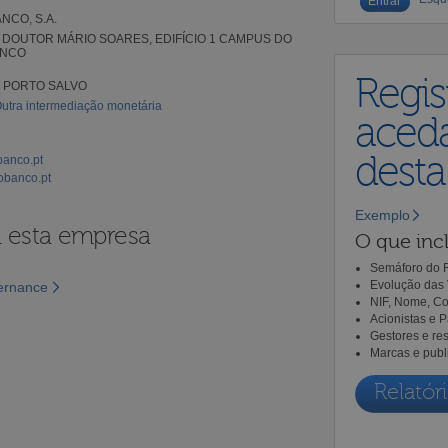
NCO, S.A.
 DOUTOR MÁRIO SOARES, EDIFÍCIO 1 CAMPUS DO
NCO
Regis
9 PORTO SALVO
Outra intermediação monetária
aceda
dest
banco.pt
banco.pt
Exemplo
a esta empresa
O que incl
Semáforo do R
Evolução das 
vernance
NIF, Nome, Co
Acionistas e 
Gestores e re
Marcas e publ
Relatóri