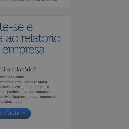
te-se e
 ao relatório
a empresa
ui o relatório?
isco de Failure
Vendas e Resultados (3 anos)
ntactos e Atividade da empresa
Participações em outras empresas
spetivas ligações a outras empresas
icações legais
o Grátis »