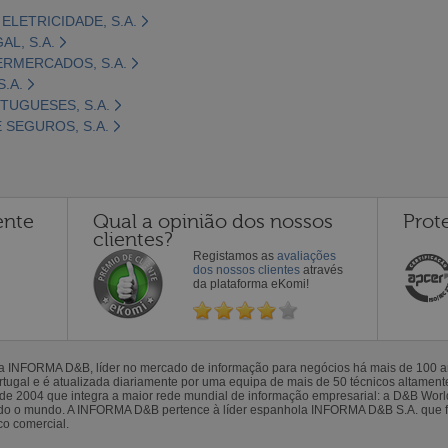
ELETRICIDADE, S.A.
L, S.A.
ERMERCADOS, S.A.
.A.
UGUESES, S.A.
 SEGUROS, S.A.
ente
Qual a opinião dos nossos
Prot
clientes?
Registamos as
avaliações
dos nossos clientes
através
da plataforma eKomi!
la INFORMA D&B, líder no mercado de informação para negócios há mais de 100
gal e é atualizada diariamente por uma equipa de mais de 50 técnicos altamente 
sde 2004 que integra a maior rede mundial de informação empresarial: a D&B Wor
todo o mundo. A INFORMA D&B pertence à líder espanhola INFORMA D&B S.A. que 
co comercial.