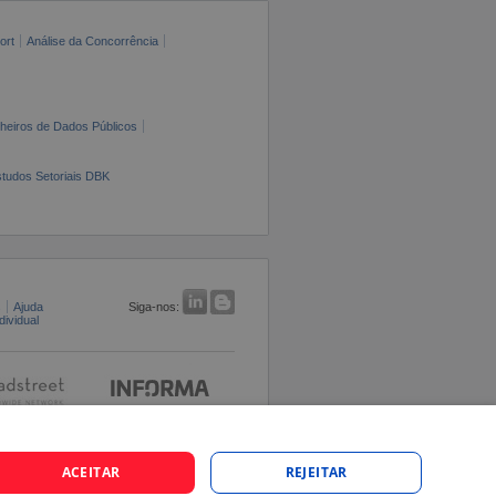
ort
Análise da Concorrência
cheiros de Dados Públicos
tudos Setoriais DBK
s
Ajuda
Siga-nos:
ividual
ACEITAR
REJEITAR