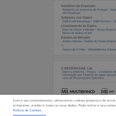
Relatórios de Empresas:
Relatórios de empresas de Portugal
Rela
API Empresas
Softwares com Dados:
D&B Credit Advantage
D&B Hoovers
S
Licenciamento de Dados:
Base de Dados à Medida
Novas Empres
Bases de dados on-line
Estudos de Mercado:
Análise Setorial
Análise do Tecido Empres
+:
Seguro de Crédito
Whistleblowing Solutio
© INFORMA D&B, Lda
Sobre a eInforma
Preços
Condições de
Informação aos Titulares de dados pesso
Livro de Reclamações Eletrónico
Com o seu consentimento, utilizaremos cookies próprios e de terce
armazenar, aceder e tratar os seus dados. Pode retirar o seu conse
Politica de Cookies
.