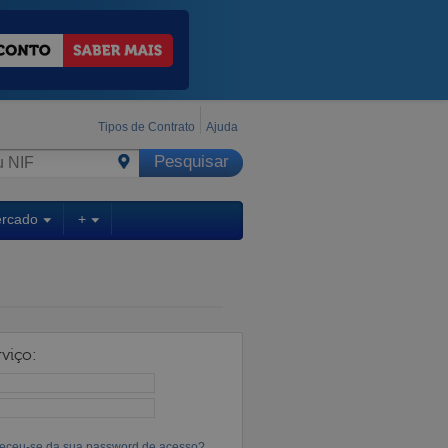
Tipos de Contrato
Ajuda
ercado
+
viço:
eceu-se da sua password de acesso?