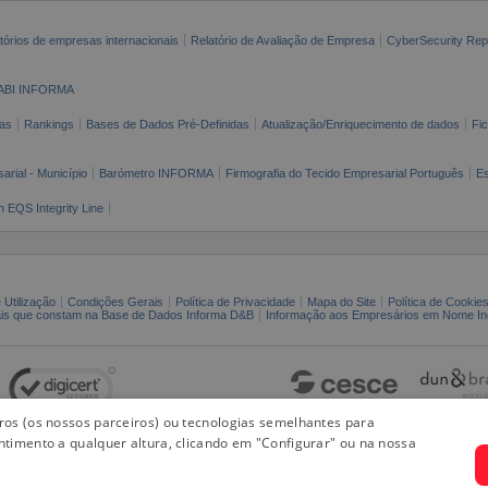
tórios de empresas internacionais
Relatório de Avaliação de Empresa
CyberSecurity Rep
ABI INFORMA
as
Rankings
Bases de Dados Pré-Definidas
Atualização/Enriquecimento de dados
Fi
arial - Município
Barómetro INFORMA
Firmografia do Tecido Empresarial Português
Es
n EQS Integrity Line
 Utilização
Condições Gerais
Política de Privacidade
Mapa do Site
Política de Cookie
ais que constam na Base de Dados Informa D&B
Informação aos Empresários em Nome Ind
iros (os nossos parceiros) ou tecnologias semelhantes para
ntimento a qualquer altura, clicando em "Configurar" ou na nossa