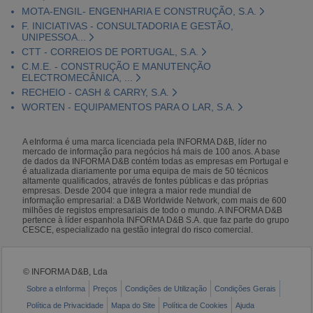
MOTA-ENGIL- ENGENHARIA E CONSTRUÇÃO, S.A.
F. INICIATIVAS - CONSULTADORIA E GESTÃO,
UNIPESSOA...
CTT - CORREIOS DE PORTUGAL, S.A.
C.M.E. - CONSTRUÇÃO E MANUTENÇÃO
ELECTROMECÂNICA, ...
RECHEIO - CASH & CARRY, S.A.
WORTEN - EQUIPAMENTOS PARA O LAR, S.A.
A eInforma é uma marca licenciada pela INFORMA D&B, líder no
mercado de informação para negócios há mais de 100 anos. A base
de dados da INFORMA D&B contém todas as empresas em Portugal e
é atualizada diariamente por uma equipa de mais de 50 técnicos
altamente qualificados, através de fontes públicas e das próprias
empresas. Desde 2004 que integra a maior rede mundial de
informação empresarial: a D&B Worldwide Network, com mais de 600
milhões de registos empresariais de todo o mundo. A INFORMA D&B
pertence à líder espanhola INFORMA D&B S.A. que faz parte do grupo
CESCE, especializado na gestão integral do risco comercial.
© INFORMA D&B, Lda
Sobre a eInforma
Preços
Condições de Utilização
Condições Gerais
Política de Privacidade
Mapa do Site
Política de Cookies
Ajuda