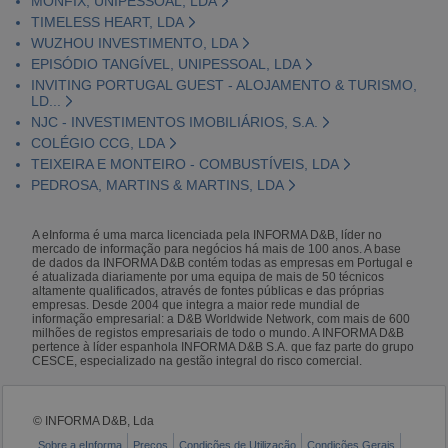
MONFIX, UNIPESSOAL, LDA
TIMELESS HEART, LDA
WUZHOU INVESTIMENTO, LDA
EPISÓDIO TANGÍVEL, UNIPESSOAL, LDA
INVITING PORTUGAL GUEST - ALOJAMENTO & TURISMO,
LD...
NJC - INVESTIMENTOS IMOBILIÁRIOS, S.A.
COLÉGIO CCG, LDA
TEIXEIRA E MONTEIRO - COMBUSTÍVEIS, LDA
PEDROSA, MARTINS & MARTINS, LDA
A eInforma é uma marca licenciada pela INFORMA D&B, líder no
mercado de informação para negócios há mais de 100 anos. A base
de dados da INFORMA D&B contém todas as empresas em Portugal e
é atualizada diariamente por uma equipa de mais de 50 técnicos
altamente qualificados, através de fontes públicas e das próprias
empresas. Desde 2004 que integra a maior rede mundial de
informação empresarial: a D&B Worldwide Network, com mais de 600
milhões de registos empresariais de todo o mundo. A INFORMA D&B
pertence à líder espanhola INFORMA D&B S.A. que faz parte do grupo
CESCE, especializado na gestão integral do risco comercial.
© INFORMA D&B, Lda
Sobre a eInforma
Preços
Condições de Utilização
Condições Gerais