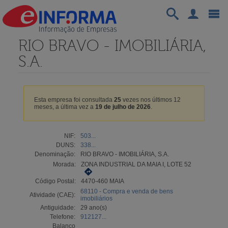
RIO BRAVO - IMOBILIÁRIA,
S.A.
Esta empresa foi consultada
25
vezes nos últimos 12
meses, a última vez a
19 de julho de 2026
.
NIF:
503...
DUNS:
338...
Denominação:
RIO BRAVO - IMOBILIÁRIA, S.A.
Morada:
ZONA INDUSTRIAL DA MAIA I, LOTE 52
Código Postal:
4470-460 MAIA
68110 - Compra e venda de bens
Atividade (CAE):
imobiliários
Antiguidade:
29 ano(s)
Telefone:
912127...
Balanço