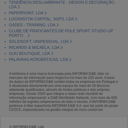
TENDÊNCIA DESLUMBRANTE - DESIGN E DECORAÇÃO,
LDA
PAPERPOINT, LDA
LOCKNSTOK CAPITAL, SGPS, LDA
GADES - TRAINING, LDA
CLUBE DE PRATICANTES DE POLE SPORT STUDIO UP
PORTO...
SOLIDSOFT, UNIPESSOAL, LDA
RICARDO & MICAELA, LDA
GIJU BOUTIQUE, LDA
PALAVRAS ACROBÁTICAS, LDA
A eInforma é uma marca licenciada pela INFORMA D&B, líder no
mercado de informação para negócios há mais de 100 anos. A base
de dados da INFORMA D&B contém todas as empresas em Portugal e
é atualizada diariamente por uma equipa de mais de 50 técnicos
altamente qualificados, através de fontes públicas e das próprias
empresas. Desde 2004 que integra a maior rede mundial de
informação empresarial: a D&B Worldwide Network, com mais de 600
milhões de registos empresariais de todo o mundo. A INFORMA D&B
pertence à líder espanhola INFORMA D&B S.A. que faz parte do grupo
CESCE, especializado na gestão integral do risco comercial.
© INFORMA D&B, Lda