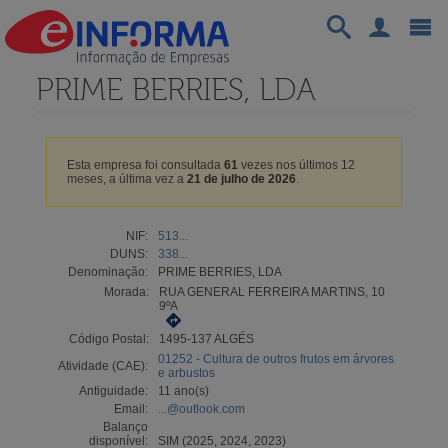
PRIME BERRIES, LDA
Esta empresa foi consultada
61
vezes nos últimos 12
meses, a última vez a
21 de julho de 2026
.
NIF:
513...
DUNS:
338...
Denominação:
PRIME BERRIES, LDA
Morada:
RUA GENERAL FERREIRA MARTINS, 10
9ºA
Código Postal:
1495-137 ALGÉS
01252 - Cultura de outros frutos em árvores
Atividade (CAE):
e arbustos
Antiguidade:
11 ano(s)
Email:
...@outlook.com
Balanço
disponível:
SIM (2025, 2024, 2023)