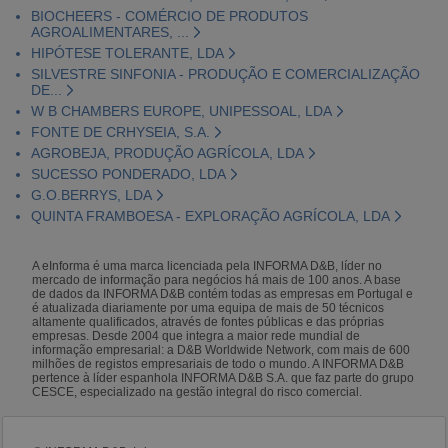
BIOCHEERS - COMÉRCIO DE PRODUTOS
AGROALIMENTARES, ...
HIPÓTESE TOLERANTE, LDA
SILVESTRE SINFONIA - PRODUÇÃO E COMERCIALIZAÇÃO
DE...
W B CHAMBERS EUROPE, UNIPESSOAL, LDA
FONTE DE CRHYSEIA, S.A.
AGROBEJA, PRODUÇÃO AGRÍCOLA, LDA
SUCESSO PONDERADO, LDA
G.O.BERRYS, LDA
QUINTA FRAMBOESA - EXPLORAÇÃO AGRÍCOLA, LDA
A eInforma é uma marca licenciada pela INFORMA D&B, líder no
mercado de informação para negócios há mais de 100 anos. A base
de dados da INFORMA D&B contém todas as empresas em Portugal e
é atualizada diariamente por uma equipa de mais de 50 técnicos
altamente qualificados, através de fontes públicas e das próprias
empresas. Desde 2004 que integra a maior rede mundial de
informação empresarial: a D&B Worldwide Network, com mais de 600
milhões de registos empresariais de todo o mundo. A INFORMA D&B
pertence à líder espanhola INFORMA D&B S.A. que faz parte do grupo
CESCE, especializado na gestão integral do risco comercial.