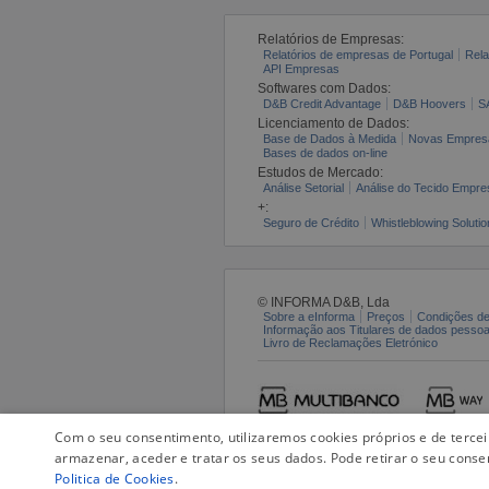
Relatórios de Empresas:
Relatórios de empresas de Portugal
Rela
API Empresas
Softwares com Dados:
D&B Credit Advantage
D&B Hoovers
S
Licenciamento de Dados:
Base de Dados à Medida
Novas Empres
Bases de dados on-line
Estudos de Mercado:
Análise Setorial
Análise do Tecido Empres
+:
Seguro de Crédito
Whistleblowing Solutio
© INFORMA D&B, Lda
Sobre a eInforma
Preços
Condições de
Informação aos Titulares de dados pesso
Livro de Reclamações Eletrónico
Com o seu consentimento, utilizaremos cookies próprios e de terce
armazenar, aceder e tratar os seus dados. Pode retirar o seu conse
Politica de Cookies
.