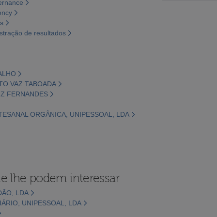
vernance
ency
os
tração de resultados
VALHO
NTO VAZ TABOADA
RUZ FERNANDES
RTESANAL ORGÂNICA, UNIPESSOAL, LDA
e lhe podem interessar
DÃO, LDA
IÁRIO, UNIPESSOAL, LDA