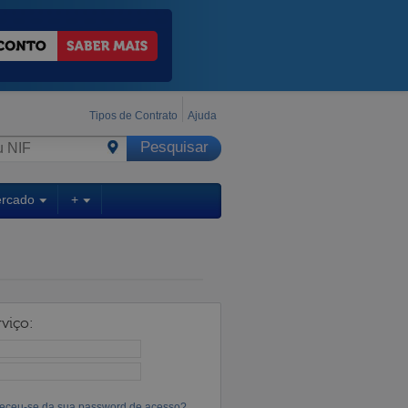
Tipos de Contrato
Ajuda
ercado
+
viço:
eceu-se da sua password de acesso?