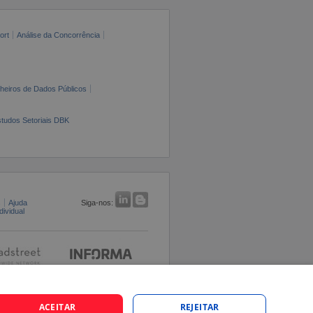
ort
Análise da Concorrência
cheiros de Dados Públicos
tudos Setoriais DBK
s
Ajuda
Siga-nos:
ividual
ACEITAR
REJEITAR