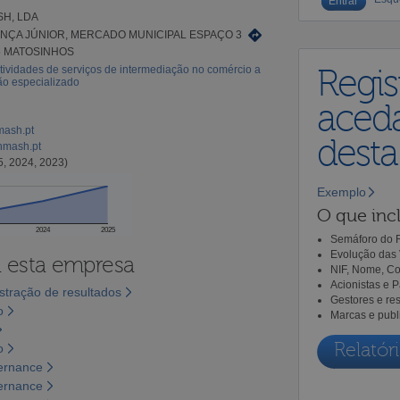
H, LDA
NÇA JÚNIOR, MERCADO MUNICIPAL ESPAÇO 3
5 MATOSINHOS
tividades de serviços de intermediação no comércio a
Regis
ão especializado
aceda
mash.pt
dest
hmash.pt
5, 2024, 2023)
Exemplo
O que incl
2024
2025
Semáforo do R
Evolução das 
a esta empresa
NIF, Nome, Co
Acionistas e 
tração de resultados
Gestores e re
o
Marcas e publ
Relatóri
o
vernance
vernance