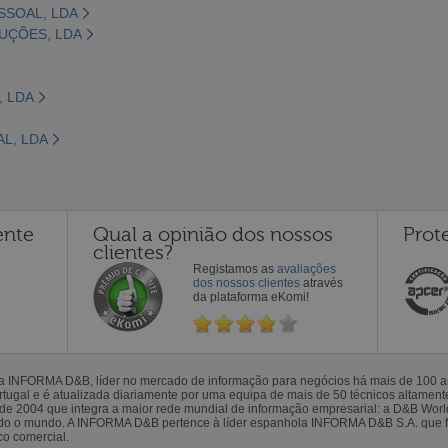
SSOAL, LDA
UÇÕES, LDA
, LDA
AL, LDA
ente
Qual a opinião dos nossos
Prot
clientes?
Registamos as
avaliações
dos nossos clientes
através
da plataforma eKomi!
la INFORMA D&B, líder no mercado de informação para negócios há mais de 100
gal e é atualizada diariamente por uma equipa de mais de 50 técnicos altamente 
sde 2004 que integra a maior rede mundial de informação empresarial: a D&B Wor
todo o mundo. A INFORMA D&B pertence à líder espanhola INFORMA D&B S.A. que 
co comercial.