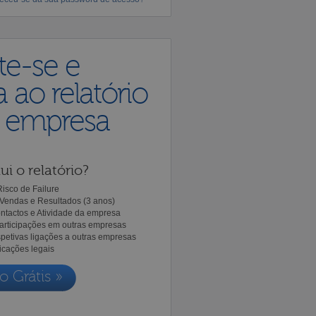
te-se e
 ao relatório
a empresa
ui o relatório?
isco de Failure
Vendas e Resultados (3 anos)
ntactos e Atividade da empresa
Participações em outras empresas
spetivas ligações a outras empresas
icações legais
o Grátis »