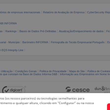
tórios de empresas internacionais
Relatório de Avaliação de Empresa
CyberSecurity Rep
ABI INFORMA
as
Rankings
Bases de Dados Pré-Definidas
Atualização/Enriquecimento de dados
Fi
arial - Município
Barómetro INFORMA
Firmografia do Tecido Empresarial Português
Es
n EQS Integrity Line
 Utilização
Condições Gerais
Política de Privacidade
Mapa do Site
Política de Cookie
ais que constam na Base de Dados Informa D&B
Informação aos Empresários em Nome Ind
iros (os nossos parceiros) ou tecnologias semelhantes para
ntimento a qualquer altura, clicando em "Configurar" ou na nossa