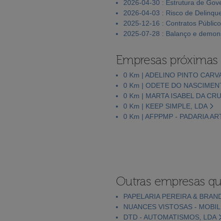
2026-04-30 : Estrutura de Go
2026-04-03 : Risco de Delinqu
2025-12-16 : Contratos Públic
2025-07-28 : Balanço e demons
Empresas próximas
0 Km | ADELINO PINTO CAR
0 Km | ODETE DO NASCIME
0 Km | MARTA ISABEL DA C
0 Km | KEEP SIMPLE, LDA
0 Km | AFPPMP - PADARIA A
Outras empresas qu
PAPELARIA PEREIRA & BRAN
NUANCES VISTOSAS - MOBIL
DTD - AUTOMATISMOS, LDA