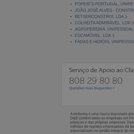
POPEATS PORTUGAL, UNIPE
JOÃO JOSÉ ALVES - CONSTR
BETSERCONSTROI, LDA
COLHEITA ADMIRÁVEL, LDA
AGROPEREIRA, UNIPESSOAL
ESCAMÓVEL, LDA
FADAS E HERÓIS, UNIPESSO
Serviço de Apoio ao Cli
808 29 80 80
Questões mais frequentes >
A eInforma é uma marca licenciada pe
D&B contém todas as empresas em Portu
públicas e das próprias empresas. De
milhões de registos empresariais de 
especializado na gestão integral do ris