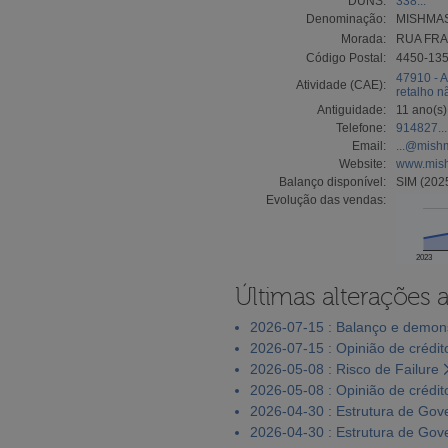
DUNS:
338...
Denominação:
MISHMAS
Morada:
RUA FRA
Código Postal:
4450-13
47910 - A
Atividade (CAE):
retalho n
Antiguidade:
11 ano(s)
Telefone:
914827...
Email:
...@mish
Website:
www.mis
Balanço disponível:
SIM (202
Evolução das vendas:
2023
Últimas alterações 
2026-07-15 : Balanço e demons
2026-07-15 : Opinião de crédit
2026-05-08 : Risco de Failure
2026-05-08 : Opinião de crédit
2026-04-30 : Estrutura de Go
2026-04-30 : Estrutura de Go