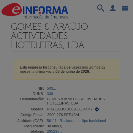
GOMES & ARAÚJO -
ACTIVIDADES
HOTELEIRAS, LDA
Esta empresa foi consultada
69
vezes nos últimos 12
meses, a última vez a
05 de junho de 2026
.
NIF:
503...
DUNS:
338...
Denominação:
GOMES & ARAÚJO - ACTIVIDADES
HOTELEIRAS, LDA
Morada:
PRAÇA DO BOCAGE, 44/47
Código Postal:
2900-276 SETÚBAL
Atividade (CAE):
56111 - Restaurantes tipo tradicional
Antiguidade:
30 ano(s)
Telefone:
265236...