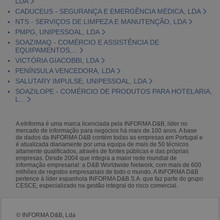
LDA
CADUCEUS - SEGURANÇA E EMERGÊNCIA MÉDICA, LDA
NTS - SERVIÇOS DE LIMPEZA E MANUTENÇÃO, LDA
PMPG, UNIPESSOAL, LDA
SOAZIMAQ - COMÉRCIO E ASSISTÊNCIA DE
EQUIPAMENTOS,...
VICTÓRIA GIACOBBI, LDA
PENÍNSULA VENCEDORA, LDA
SALUTARY IMPULSE, UNIPESSOAL, LDA
SOAZILOPE - COMÉRCIO DE PRODUTOS PARA HOTELARIA,
L...
A eInforma é uma marca licenciada pela INFORMA D&B, líder no
mercado de informação para negócios há mais de 100 anos. A base
de dados da INFORMA D&B contém todas as empresas em Portugal e
é atualizada diariamente por uma equipa de mais de 50 técnicos
altamente qualificados, através de fontes públicas e das próprias
empresas. Desde 2004 que integra a maior rede mundial de
informação empresarial: a D&B Worldwide Network, com mais de 600
milhões de registos empresariais de todo o mundo. A INFORMA D&B
pertence à líder espanhola INFORMA D&B S.A. que faz parte do grupo
CESCE, especializado na gestão integral do risco comercial.
© INFORMA D&B, Lda