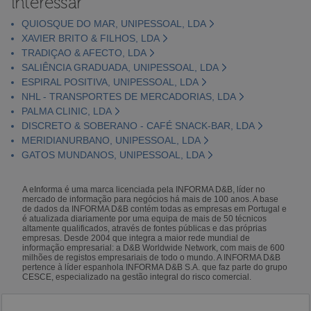
interessar
QUIOSQUE DO MAR, UNIPESSOAL, LDA
XAVIER BRITO & FILHOS, LDA
TRADIÇAO & AFECTO, LDA
SALIÊNCIA GRADUADA, UNIPESSOAL, LDA
ESPIRAL POSITIVA, UNIPESSOAL, LDA
NHL - TRANSPORTES DE MERCADORIAS, LDA
PALMA CLINIC, LDA
DISCRETO & SOBERANO - CAFÉ SNACK-BAR, LDA
MERIDIANURBANO, UNIPESSOAL, LDA
GATOS MUNDANOS, UNIPESSOAL, LDA
A eInforma é uma marca licenciada pela INFORMA D&B, líder no
mercado de informação para negócios há mais de 100 anos. A base
de dados da INFORMA D&B contém todas as empresas em Portugal e
é atualizada diariamente por uma equipa de mais de 50 técnicos
altamente qualificados, através de fontes públicas e das próprias
empresas. Desde 2004 que integra a maior rede mundial de
informação empresarial: a D&B Worldwide Network, com mais de 600
milhões de registos empresariais de todo o mundo. A INFORMA D&B
pertence à líder espanhola INFORMA D&B S.A. que faz parte do grupo
CESCE, especializado na gestão integral do risco comercial.