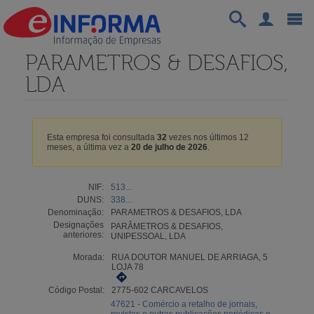
PARAMETROS & DESAFIOS,
LDA
Esta empresa foi consultada
32
vezes nos últimos 12
meses, a última vez a
20 de julho de 2026
.
NIF:
513...
DUNS:
338...
Denominação:
PARAMETROS & DESAFIOS, LDA
Designações
PARÂMETROS & DESAFIOS,
anteriores:
UNIPESSOAL, LDA
Morada:
RUA DOUTOR MANUEL DE ARRIAGA, 5
LOJA 78
Código Postal:
2775-602 CARCAVELOS
47621 - Comércio a retalho de jornais,
revistas e outras publicações periódicas e