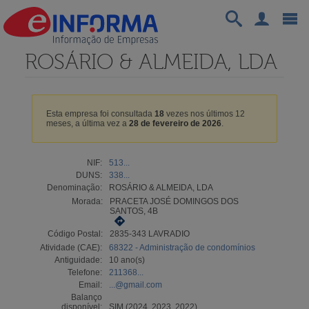
ROSÁRIO & ALMEIDA, LDA
Esta empresa foi consultada
18
vezes nos últimos 12
meses, a última vez a
28 de fevereiro de 2026
.
NIF:
513...
DUNS:
338...
Denominação:
ROSÁRIO & ALMEIDA, LDA
Morada:
PRACETA JOSÉ DOMINGOS DOS
SANTOS, 4B
Código Postal:
2835-343 LAVRADIO
Atividade (CAE):
68322 - Administração de condomínios
Antiguidade:
10 ano(s)
Telefone:
211368...
Email:
...@gmail.com
Balanço
disponível:
SIM (2024, 2023, 2022)