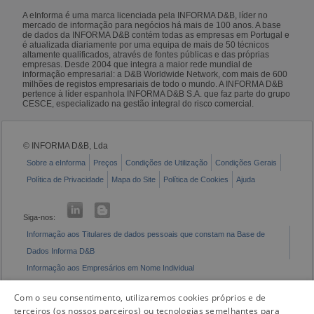
A eInforma é uma marca licenciada pela INFORMA D&B, líder no
mercado de informação para negócios há mais de 100 anos. A base
de dados da INFORMA D&B contém todas as empresas em Portugal e
é atualizada diariamente por uma equipa de mais de 50 técnicos
altamente qualificados, através de fontes públicas e das próprias
empresas. Desde 2004 que integra a maior rede mundial de
informação empresarial: a D&B Worldwide Network, com mais de 600
milhões de registos empresariais de todo o mundo. A INFORMA D&B
pertence à líder espanhola INFORMA D&B S.A. que faz parte do grupo
CESCE, especializado na gestão integral do risco comercial.
© INFORMA D&B, Lda
Sobre a eInforma
Preços
Condições de Utilização
Condições Gerais
Política de Privacidade
Mapa do Site
Política de Cookies
Ajuda
Siga-nos:
Informação aos Titulares de dados pessoais que constam na Base de
Dados Informa D&B
Informação aos Empresários em Nome Individual
Livro de Reclamações Eletrónico
Com o seu consentimento, utilizaremos cookies próprios e de
terceiros (os nossos parceiros) ou tecnologias semelhantes para