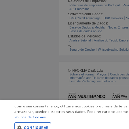
Relatórios de Empresas:
Relatórios de empresas de Portugal
Rela
API Empresas
Softwares com Dados:
D&B Credit Advantage
D&B Hoovers
S
Licenciamento de Dados:
Base de Dados à Medida
Novas Empres
Bases de dados on-line
Estudos de Mercado:
Análise Setorial
Análise do Tecido Empres
+:
Seguro de Crédito
Whistleblowing Solutio
© INFORMA D&B, Lda
Sobre a eInforma
Preços
Condições de
Informação aos Titulares de dados pesso
Livro de Reclamações Eletrónico
Com o seu consentimento, utilizaremos cookies próprios e de terce
armazenar, aceder e tratar os seus dados. Pode retirar o seu conse
Politica de Cookies
.
CONFIGURAR