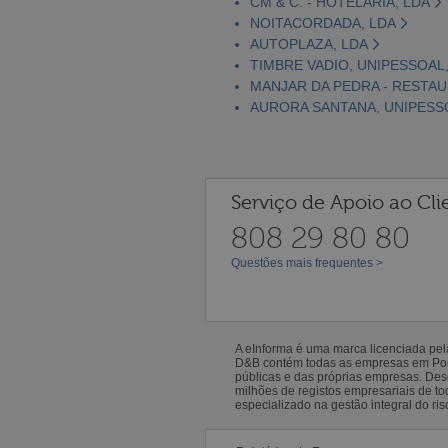
CM & C. - HOTELARIA, LDA
NOITACORDADA, LDA
AUTOPLAZA, LDA
TIMBRE VADIO, UNIPESSOAL
MANJAR DA PEDRA - RESTAUR
AURORA SANTANA, UNIPESS
Serviço de Apoio ao Cli
808 29 80 80
Questões mais frequentes >
A eInforma é uma marca licenciada pe
D&B contém todas as empresas em Portu
públicas e das próprias empresas. De
milhões de registos empresariais de 
especializado na gestão integral do ris