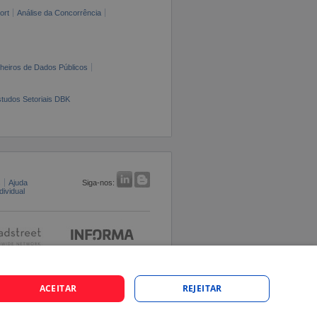
ort
Análise da Concorrência
cheiros de Dados Públicos
tudos Setoriais DBK
s
Ajuda
Siga-nos:
ividual
ACEITAR
REJEITAR