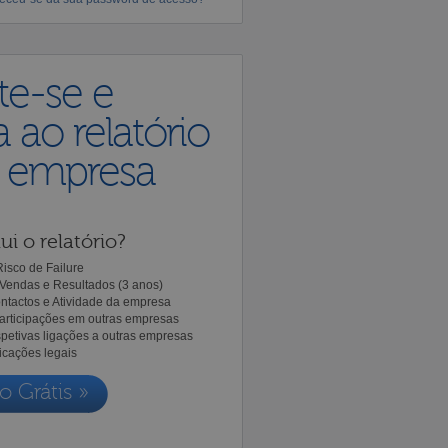
te-se e
 ao relatório
a empresa
ui o relatório?
isco de Failure
Vendas e Resultados (3 anos)
ntactos e Atividade da empresa
Participações em outras empresas
spetivas ligações a outras empresas
icações legais
o Grátis »