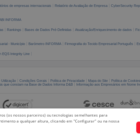
tórios de empresas internacionais
Relatório de Avaliação de Empresa
CyberSecurity Rep
ABI INFORMA
as
Rankings
Bases de Dados Pré-Definidas
Atualização/Enriquecimento de dados
Fi
arial - Município
Barómetro INFORMA
Firmografia do Tecido Empresarial Português
Es
n EQS Integrity Line
 Utilização
Condições Gerais
Política de Privacidade
Mapa do Site
Política de Cookie
ais que constam na Base de Dados Informa D&B
Informação aos Empresários em Nome Ind
iros (os nossos parceiros) ou tecnologias semelhantes para
ntimento a qualquer altura, clicando em "Configurar" ou na nossa