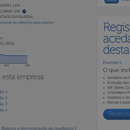
ADEIRA, LDA
LINHO, 108
ANTIAGO DA GUARDA
cimento de refeições para eventos
Regis
aceda
om
23, 2022)
dest
Exemplo
2023
2024
O que incl
a esta empresa
Semáforo do R
Evolução das 
NIF, Nome, Co
são
Acionistas e 
são
Gestores e re
Marcas e publ
são
são
Relatóri
 Balanço e demonstração de resultados