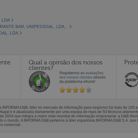
, LDA
ANTE BAR, UNIPESSOAL, LDA...
OAL, LDA
ente
Qual a opinião dos nossos
Prot
clientes?
Registamos as
avaliações
dos nossos clientes
através
da plataforma eKomi!
la INFORMA D&B, líder no mercado de informação para negócios há mais de 100
gal e é atualizada diariamente por uma equipa de mais de 50 técnicos altamente 
sde 2004 que integra a maior rede mundial de informação empresarial: a D&B Wor
todo o mundo. A INFORMA D&B pertence à líder espanhola INFORMA D&B S.A. que 
co comercial.