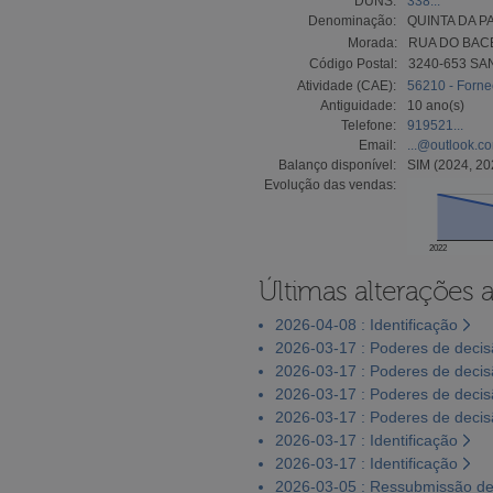
DUNS:
338...
Denominação:
QUINTA DA P
Morada:
RUA DO BACE
Código Postal:
3240-653 S
Atividade (CAE):
56210 - Forne
Antiguidade:
10 ano(s)
Telefone:
919521...
Email:
...@outlook.c
Balanço disponível:
SIM (2024, 20
Evolução das vendas:
2022
Últimas alterações 
2026-04-08 : Identificação
2026-03-17 : Poderes de deci
2026-03-17 : Poderes de deci
2026-03-17 : Poderes de deci
2026-03-17 : Poderes de deci
2026-03-17 : Identificação
2026-03-17 : Identificação
2026-03-05 : Ressubmissão de