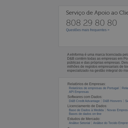
Serviço de Apoio ao Cli
808 29 80 80
Questões mais frequentes >
A eInforma é uma marca licenciada pe
D&B contém todas as empresas em Portu
públicas e das próprias empresas. De
milhões de registos empresariais de 
especializado na gestão integral do ris
Relatórios de Empresas:
Relatórios de empresas de Portugal
Rela
API Empresas
Softwares com Dados:
D&B Credit Advantage
D&B Hoovers
S
Licenciamento de Dados:
Base de Dados à Medida
Novas Empres
Bases de dados on-line
Estudos de Mercado:
Análise Setorial
Análise do Tecido Empres
+: