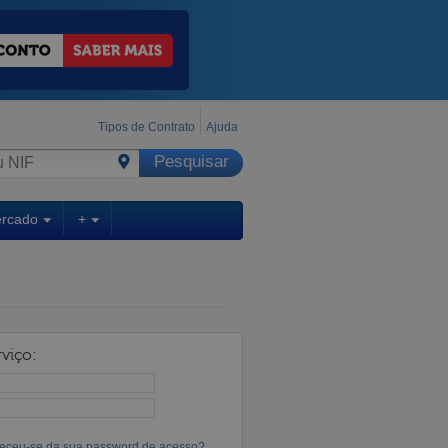
Tipos de Contrato
Ajuda
ercado
+
viço:
eceu-se da sua password de acesso?