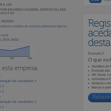
 II, LDA
TOR EDUARDO CALDEIRA, EDIFÍCIO VILLAGE
A ALA 3 10º
Regis
1 ÁGUEDA
omércio a retalho de veículos automóveis ligeiros
aceda
car.pt
dest
5, 2024, 2022)
Exemplo
O que incl
2024
2025
a esta empresa
Semáforo do R
Evolução das 
NIF, Nome, Co
Acionistas e 
tração de resultados
Gestores e re
o
Marcas e publ
o
Relatóri
tração de resultados
o