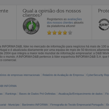
ente
Qual a opinião dos nossos
Prot
clientes?
Registamos as
avaliações
dos nossos clientes
através
da plataforma eKomi!
la INFORMA D&B, líder no mercado de informação para negócios há mais de 100
gal e é atualizada diariamente por uma equipa de mais de 50 técnicos altamente 
sde 2004 que integra a maior rede mundial de informação empresarial: a D&B Wor
todo o mundo. A INFORMA D&B pertence à líder espanhola INFORMA D&B S.A. que 
co comercial.
tórios de empresas internacionais
Relatório de Avaliação de Empresa
CyberSecurity Rep
ABI INFORMA
as
Rankings
Bases de Dados Pré-Definidas
Atualização/Enriquecimento de dados
Fi
arial - Município
Barómetro INFORMA
Firmografia do Tecido Empresarial Português
Es