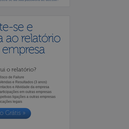
te-se e
 ao relatório
a empresa
ui o relatório?
isco de Failure
Vendas e Resultados (3 anos)
ntactos e Atividade da empresa
Participações em outras empresas
spetivas ligações a outras empresas
icações legais
o Grátis »