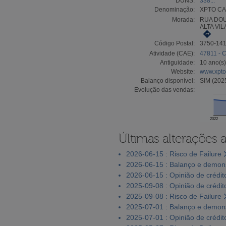
DUNS:
338...
Denominação:
XPTO CAR
Morada:
RUA DOU
ALTA VIL
Código Postal:
3750-14
Atividade (CAE):
47811 - C
Antiguidade:
10 ano(s)
Website:
www.xpto-
Balanço disponível:
SIM (202
Evolução das vendas:
2022
Últimas alterações 
2026-06-15 : Risco de Failure
2026-06-15 : Balanço e demons
2026-06-15 : Opinião de crédit
2025-09-08 : Opinião de crédit
2025-09-08 : Risco de Failure
2025-07-01 : Balanço e demons
2025-07-01 : Opinião de crédit