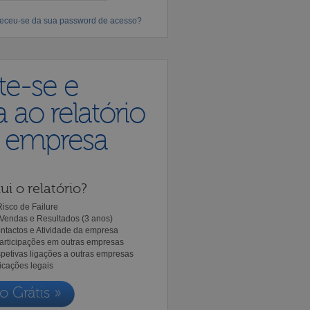
eceu-se da sua password de acesso?
te-se e
 ao relatório
a empresa
ui o relatório?
isco de Failure
Vendas e Resultados (3 anos)
ntactos e Atividade da empresa
Participações em outras empresas
spetivas ligações a outras empresas
icações legais
o Grátis »