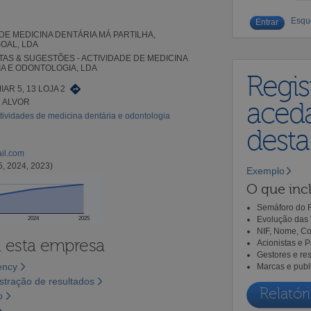
Esqu
 DE MEDICINA DENTÁRIA MÁ PARTILHA,
OAL, LDA
AS & SUGESTÕES - ACTIVIDADE DE MEDICINA
A E ODONTOLOGIA, LDA
Regis
AR 5, 13 LOJA 2
2 ALVOR
aceda
tividades de medicina dentária e odontologia
dest
ail.com
5, 2024, 2023)
Exemplo
O que incl
Semáforo do R
Evolução das 
2024
2025
NIF, Nome, Co
a esta empresa
Acionistas e 
Gestores e re
ency
Marcas e publ
tração de resultados
Relatóri
o