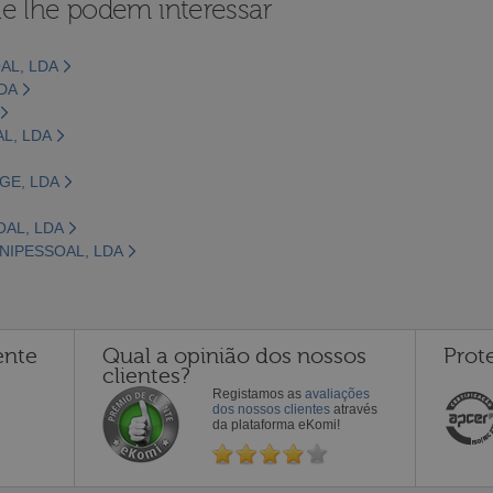
e lhe podem interessar
AL, LDA
LDA
L, LDA
GE, LDA
OAL, LDA
NIPESSOAL, LDA
ente
Qual a opinião dos nossos
Prot
clientes?
Registamos as
avaliações
dos nossos clientes
através
da plataforma eKomi!