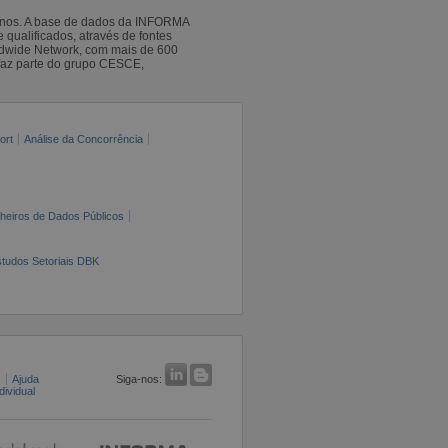
 anos. A base de dados da INFORMA
qualificados, através de fontes
ldwide Network, com mais de 600
faz parte do grupo CESCE,
ort
Análise da Concorrência
cheiros de Dados Públicos
tudos Setoriais DBK
s
Ajuda
Siga-nos:
ividual