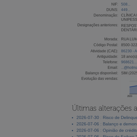
NIF:
508...
DUNS:
449...
Denominação:
CLÍNICA
UNIPESS
Designações anteriores:
RESPOST
DENTÁRI
Morada:
RUA LUMI
Código Postal:
8500-32
Atividade (CAE):
86230 - A
Antiguidade:
18 ano(s)
Telefone:
968621...
Email:
...@hotm
Balanço disponível:
SIM (202
Evolução das vendas:
2023
Últimas alterações 
2026-07-30 : Risco de Delinqu
2026-07-06 : Balanço e demons
2026-07-06 : Opinião de crédit
2026-07-06 : Risco de Failure