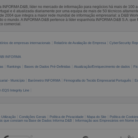
la INFORMA D&B, líder no mercado de informação para negócios há mais de 100
gal e é atualizada diariamente por uma equipa de mais de 50 técnicos altamente 
sde 2004 que integra a maior rede mundial de informação empresarial: a D&B Wor
todo o mundo. A INFORMA D&B pertence à líder espanhola INFORMA D&B S.A. que 
co comercial.
tórios de empresas internacionais
Relatório de Avaliação de Empresa
CyberSecurity Rep
ABI INFORMA
as
Rankings
Bases de Dados Pré-Definidas
Atualização/Enriquecimento de dados
Fi
arial - Município
Barómetro INFORMA
Firmografia do Tecido Empresarial Português
Es
n EQS Integrity Line
 Utilização
Condições Gerais
Política de Privacidade
Mapa do Site
Política de Cookie
ais que constam na Base de Dados Informa D&B
Informação aos Empresários em Nome Ind