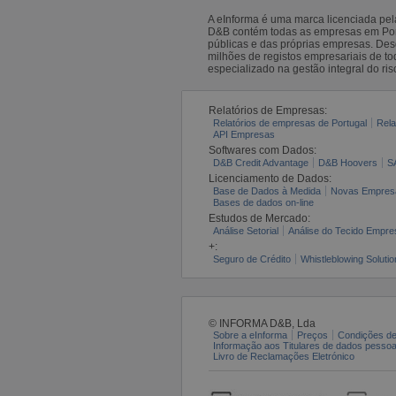
A eInforma é uma marca licenciada pe
D&B contém todas as empresas em Portu
públicas e das próprias empresas. De
milhões de registos empresariais de 
especializado na gestão integral do ris
Relatórios de Empresas:
Relatórios de empresas de Portugal
Rela
API Empresas
Softwares com Dados:
D&B Credit Advantage
D&B Hoovers
S
Licenciamento de Dados:
Base de Dados à Medida
Novas Empres
Bases de dados on-line
Estudos de Mercado:
Análise Setorial
Análise do Tecido Empres
+:
Seguro de Crédito
Whistleblowing Solutio
© INFORMA D&B, Lda
Sobre a eInforma
Preços
Condições de
Informação aos Titulares de dados pesso
Livro de Reclamações Eletrónico