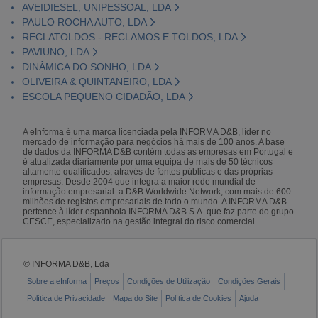
AVEIDIESEL, UNIPESSOAL, LDA
PAULO ROCHA AUTO, LDA
RECLATOLDOS - RECLAMOS E TOLDOS, LDA
PAVIUNO, LDA
DINÂMICA DO SONHO, LDA
OLIVEIRA & QUINTANEIRO, LDA
ESCOLA PEQUENO CIDADÃO, LDA
A eInforma é uma marca licenciada pela INFORMA D&B, líder no
mercado de informação para negócios há mais de 100 anos. A base
de dados da INFORMA D&B contém todas as empresas em Portugal e
é atualizada diariamente por uma equipa de mais de 50 técnicos
altamente qualificados, através de fontes públicas e das próprias
empresas. Desde 2004 que integra a maior rede mundial de
informação empresarial: a D&B Worldwide Network, com mais de 600
milhões de registos empresariais de todo o mundo. A INFORMA D&B
pertence à líder espanhola INFORMA D&B S.A. que faz parte do grupo
CESCE, especializado na gestão integral do risco comercial.
© INFORMA D&B, Lda
Sobre a eInforma
Preços
Condições de Utilização
Condições Gerais
Política de Privacidade
Mapa do Site
Política de Cookies
Ajuda