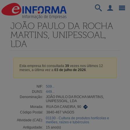
JOÃO PAULO DA ROCHA
MARTINS, UNIPESSOAL,
LDA
Esta empresa foi consultada
39
vezes nos últimos 12
meses, a última vez a
03 de julho de 2026
.
NIF:
509...
DUNS:
449...
Denominação:
JOÃO PAULO DA ROCHA MARTINS,
UNIPESSOAL, LDA
Morada:
RUA DA CANEIRA, 90
Código Postal:
3840-467 VAGOS
01130 - Cultura de produtos hortícolas e
Atividade (CAE):
melões, raízes e tubérculos
Antiguidade:
15 ano(s)