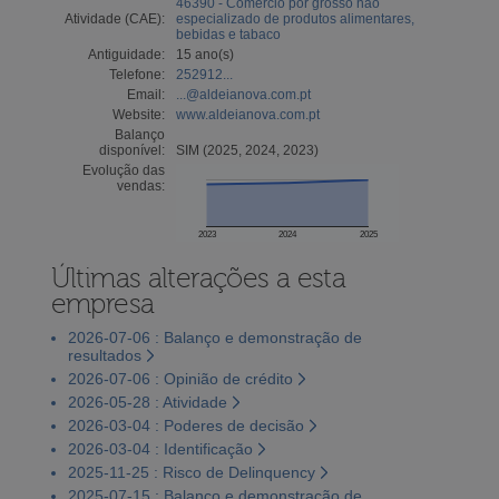
46390 - Comércio por grosso não
Atividade (CAE):
especializado de produtos alimentares,
bebidas e tabaco
Antiguidade:
15 ano(s)
Telefone:
252912...
Email:
...@aldeianova.com.pt
Website:
www.aldeianova.com.pt
Balanço
disponível:
SIM (2025, 2024, 2023)
Evolução das
vendas:
2023
2024
2025
Últimas alterações a esta
empresa
2026-07-06 : Balanço e demonstração de
resultados
2026-07-06 : Opinião de crédito
2026-05-28 : Atividade
2026-03-04 : Poderes de decisão
2026-03-04 : Identificação
2025-11-25 : Risco de Delinquency
2025-07-15 : Balanço e demonstração de