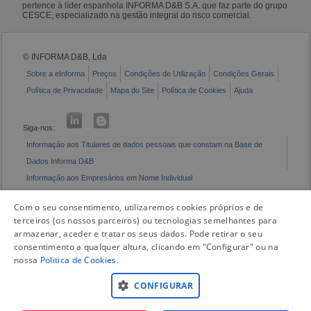
pertence à líder espanhola INFORMA D&B S.A. que faz parte do grupo
CESCE, especializado na gestão integral do risco comercial.
© INFORMA D&B, Lda
Sobre a eInforma
Preços
Condições de Utilização
Condições Gerais
Política de Privacidade
Mapa do Site
Política de Cookies
Ajuda
Siga-nos:
Informação aos Titulares de dados pessoais que constam na Base de
Dados Informa D&B
Informação aos Empresários em Nome Individual
Livro de Reclamações Eletrónico
Com o seu consentimento, utilizaremos cookies próprios e de
terceiros (os nossos parceiros) ou tecnologias semelhantes para
armazenar, aceder e tratar os seus dados. Pode retirar o seu
consentimento a qualquer altura, clicando em "Configurar" ou na
nossa
Politica de Cookies
.
CONFIGURAR