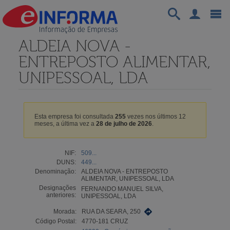
ALDEIA NOVA -
ENTREPOSTO ALIMENTAR,
UNIPESSOAL, LDA
Esta empresa foi consultada
255
vezes nos últimos 12
meses, a última vez a
28 de julho de 2026
.
NIF:
509...
DUNS:
449...
Denominação:
ALDEIA NOVA - ENTREPOSTO
ALIMENTAR, UNIPESSOAL, LDA
Designações
FERNANDO MANUEL SILVA,
anteriores:
UNIPESSOAL, LDA
Morada:
RUA DA SEARA, 250
Código Postal:
4770-181 CRUZ