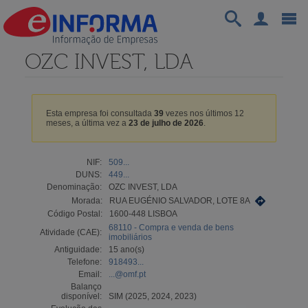
OZC INVEST, LDA
Esta empresa foi consultada
39
vezes nos últimos 12
meses, a última vez a
23 de julho de 2026
.
NIF:
509...
DUNS:
449...
Denominação:
OZC INVEST, LDA
Morada:
RUA EUGÉNIO SALVADOR, LOTE 8A
Código Postal:
1600-448 LISBOA
68110 - Compra e venda de bens
Atividade (CAE):
imobiliários
Antiguidade:
15 ano(s)
Telefone:
918493...
Email:
...@omf.pt
Balanço
disponível:
SIM (2025, 2024, 2023)