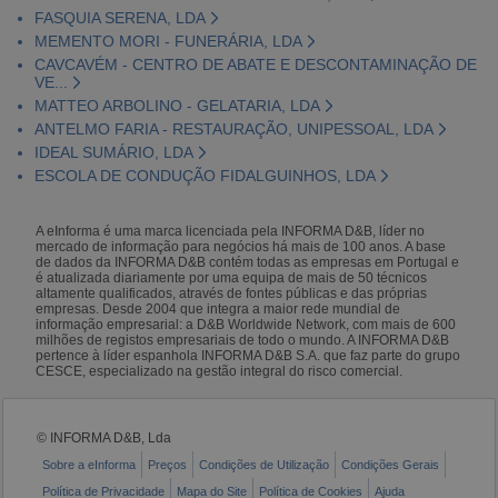
FASQUIA SERENA, LDA
MEMENTO MORI - FUNERÁRIA, LDA
CAVCAVÉM - CENTRO DE ABATE E DESCONTAMINAÇÃO DE
VE...
MATTEO ARBOLINO - GELATARIA, LDA
ANTELMO FARIA - RESTAURAÇÃO, UNIPESSOAL, LDA
IDEAL SUMÁRIO, LDA
ESCOLA DE CONDUÇÃO FIDALGUINHOS, LDA
A eInforma é uma marca licenciada pela INFORMA D&B, líder no
mercado de informação para negócios há mais de 100 anos. A base
de dados da INFORMA D&B contém todas as empresas em Portugal e
é atualizada diariamente por uma equipa de mais de 50 técnicos
altamente qualificados, através de fontes públicas e das próprias
empresas. Desde 2004 que integra a maior rede mundial de
informação empresarial: a D&B Worldwide Network, com mais de 600
milhões de registos empresariais de todo o mundo. A INFORMA D&B
pertence à líder espanhola INFORMA D&B S.A. que faz parte do grupo
CESCE, especializado na gestão integral do risco comercial.
© INFORMA D&B, Lda
Sobre a eInforma
Preços
Condições de Utilização
Condições Gerais
Política de Privacidade
Mapa do Site
Política de Cookies
Ajuda