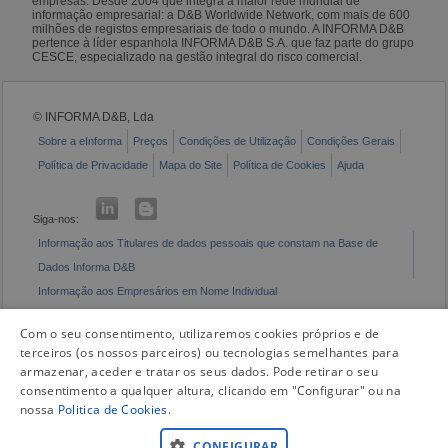
empresas. Desde 2004 que integra a maior rede mundial de
informação empresarial: a D&B Worldwide Network, com mais de 600
milhões de registos empresariais de todo o mundo. A INFORMA D&B
pertence à líder espanhola INFORMA D&B S.A. que faz parte do grupo
CESCE, especializado na gestão integral do risco comercial.
© INFORMA D&B, Lda
Sobre a eInforma
Preços
Condições de Utilização
Condições Gerais
Política de Privacidade
Mapa do Site
Política de Cookies
Ajuda
Siga-nos:
Informação aos Titulares de dados pessoais que constam na Base de
Dados Informa D&B
Informação aos Empresários em Nome Individual
Livro de Reclamações Eletrónico
Com o seu consentimento, utilizaremos cookies próprios e de
terceiros (os nossos parceiros) ou tecnologias semelhantes para
armazenar, aceder e tratar os seus dados. Pode retirar o seu
consentimento a qualquer altura, clicando em "Configurar" ou na
nossa
Politica de Cookies
.
CONFIGURAR