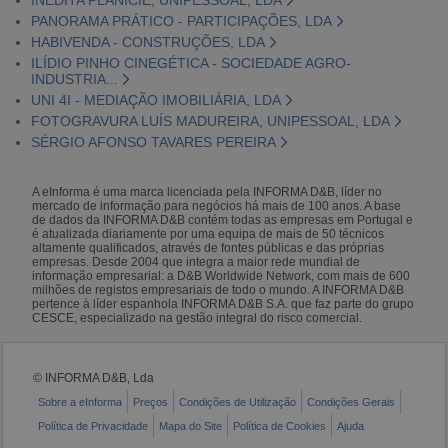
PANORAMA PRÁTICO - PARTICIPAÇÕES, LDA
HABIVENDA - CONSTRUÇÕES, LDA
ILÍDIO PINHO CINEGÉTICA - SOCIEDADE AGRO-
INDUSTRIA...
UNI 4I - MEDIAÇÃO IMOBILIÁRIA, LDA
FOTOGRAVURA LUÍS MADUREIRA, UNIPESSOAL, LDA
SÉRGIO AFONSO TAVARES PEREIRA
A eInforma é uma marca licenciada pela INFORMA D&B, líder no
mercado de informação para negócios há mais de 100 anos. A base
de dados da INFORMA D&B contém todas as empresas em Portugal e
é atualizada diariamente por uma equipa de mais de 50 técnicos
altamente qualificados, através de fontes públicas e das próprias
empresas. Desde 2004 que integra a maior rede mundial de
informação empresarial: a D&B Worldwide Network, com mais de 600
milhões de registos empresariais de todo o mundo. A INFORMA D&B
pertence à líder espanhola INFORMA D&B S.A. que faz parte do grupo
CESCE, especializado na gestão integral do risco comercial.
© INFORMA D&B, Lda
Sobre a eInforma
Preços
Condições de Utilização
Condições Gerais
Política de Privacidade
Mapa do Site
Política de Cookies
Ajuda