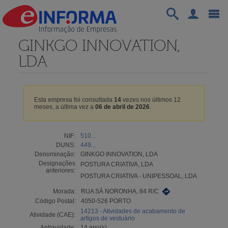
GINKGO INNOVATION,
LDA
Esta empresa foi consultada
14
vezes nos últimos 12
meses, a última vez a
06 de abril de 2026
.
NIF:
510...
DUNS:
449...
Denominação:
GINKGO INNOVATION, LDA
Designações
POSTURA CRIATIVA, LDA
anteriores:
POSTURA CRIATIVA - UNIPESSOAL, LDA
Morada:
RUA SÁ NORONHA, 84 R/C
Código Postal:
4050-526 PORTO
14213 - Atividades de acabamento de
Atividade (CAE):
artigos de vestuário
Antiguidade:
14 ano(s)