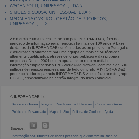
WAGENPORIT, UNIPESSOAL, LDA
SIMÕES & SOUSA, UNIPESSOAL, LDA
MADALENA CASTRO - GESTÃO DE PROJETOS,
UNIPESSOAL, ...
A eInforma é uma marca licenciada pela INFORMA D&B, líder no
mercado de informação para negócios há mais de 100 anos. A base
de dados da INFORMA D&B contém todas as empresas em Portugal e
é atualizada diariamente por uma equipa de mais de 50 técnicos
altamente qualificados, através de fontes públicas e das próprias
empresas. Desde 2004 que integra a maior rede mundial de
informação empresarial: a D&B Worldwide Network, com mais de 600
milhões de registos empresariais de todo o mundo. A INFORMA D&B
pertence à líder espanhola INFORMA D&B S.A. que faz parte do grupo
CESCE, especializado na gestão integral do risco comercial.
© INFORMA D&B, Lda
Sobre a eInforma
Preços
Condições de Utilização
Condições Gerais
Política de Privacidade
Mapa do Site
Política de Cookies
Ajuda
Siga-nos:
Informação aos Titulares de dados pessoais que constam na Base de