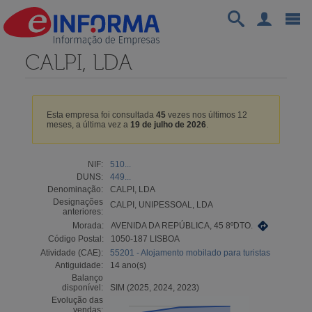
CALPI, LDA
Esta empresa foi consultada
45
vezes nos últimos 12
meses, a última vez a
19 de julho de 2026
.
NIF:
510...
DUNS:
449...
Denominação:
CALPI, LDA
Designações
CALPI, UNIPESSOAL, LDA
anteriores:
Morada:
AVENIDA DA REPÚBLICA, 45 8ºDTO.
Código Postal:
1050-187 LISBOA
Atividade (CAE):
55201 - Alojamento mobilado para turistas
Antiguidade:
14 ano(s)
Balanço
disponível:
SIM (2025, 2024, 2023)
Evolução das
vendas: