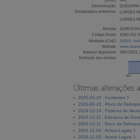
DUNS:
449...
Denominação:
QUEIJARIA
Designações anteriores:
LURDES PE
LURDES PE
Morada:
QUINTA D
Código Postal:
6290-332 
Atividade (CAE):
10510 - Indú
Website:
www.caramu
Balanço disponível:
SIM (2023, 
Evolução das vendas:
2021
Últimas alterações 
2025-02-24 : Incidentes
2025-02-20 : Risco de Delinqu
2024-12-24 : Poderes de deci
2024-12-11 : Estrutura de Gov
2024-12-11 : Risco de Delinqu
2024-12-03 : Avisos Legais
2024-12-03 : Avisos Legais