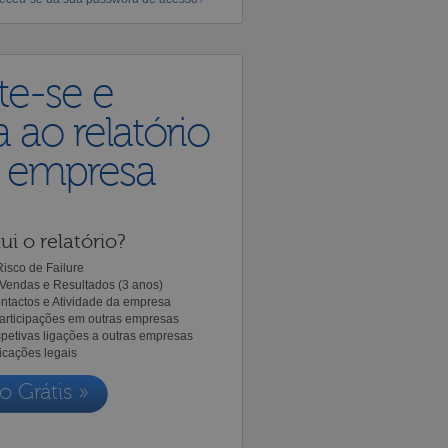
te-se e
 ao relatório
a empresa
ui o relatório?
isco de Failure
Vendas e Resultados (3 anos)
ntactos e Atividade da empresa
Participações em outras empresas
spetivas ligações a outras empresas
icações legais
o Grátis »