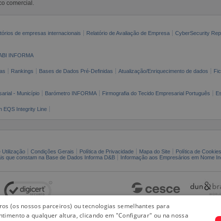
co comercial.
tórios de empresas internacionais
Relatório de Avaliação de Empresa
CyberSecurity Rep
ABI INFORMA
as
Rankings
Bases de Dados Pré-Definidas
Atualização/Enriquecimento de dados
Fi
arial - Município
Barómetro INFORMA
Firmografia do Tecido Empresarial Português
Es
n EQS Integrity Line
 Utilização
Condições Gerais
Política de Privacidade
Mapa do Site
Política de Cookie
ais que constam na Base de Dados Informa D&B
Informação aos Empresários em Nome Ind
iros (os nossos parceiros) ou tecnologias semelhantes para
ntimento a qualquer altura, clicando em "Configurar" ou na nossa